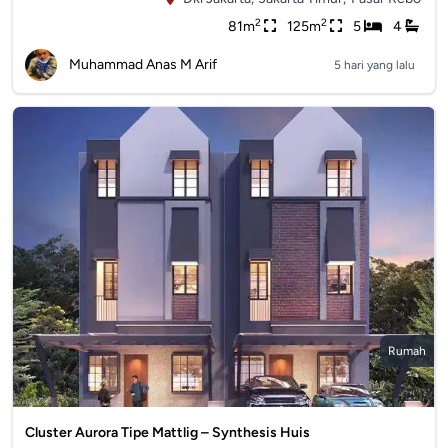
2
2
81m
125m
5
4
Muhammad Anas M Arif
5 hari yang lalu
Rumah
Cluster Aurora Tipe Mattlig – Synthesis Huis