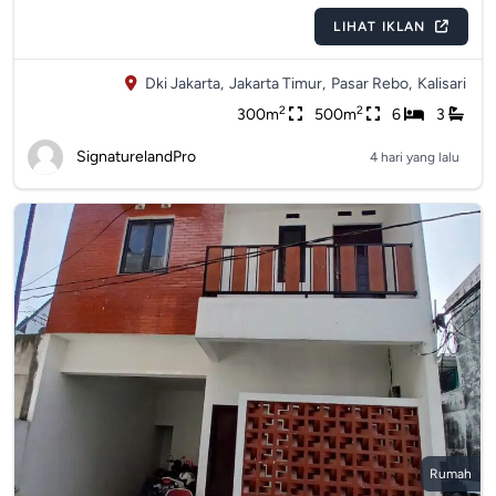
LIHAT IKLAN
Dki Jakarta,
Jakarta Timur,
Pasar Rebo,
Kalisari
2
2
300m
500m
6
3
SignaturelandPro
4 hari yang lalu
Rumah