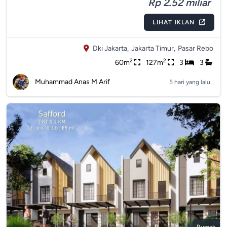
Rp 2.52 miliar
LIHAT IKLAN
Dki Jakarta,
Jakarta Timur,
Pasar Rebo
2
2
60m
127m
3
3
Muhammad Anas M Arif
5 hari yang lalu