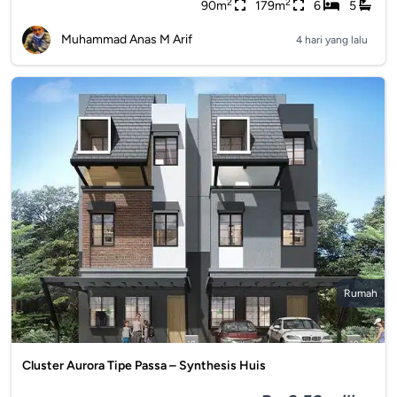
2
2
90m
179m
6
5
Muhammad Anas M Arif
4 hari yang lalu
Rumah
Cluster Aurora Tipe Passa – Synthesis Huis