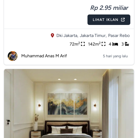
Rp 2.95 miliar
LIHAT IKLAN
Dki Jakarta,
Jakarta Timur,
Pasar Rebo
2
2
72m
142m
4
3
Muhammad Anas M Arif
5 hari yang lalu