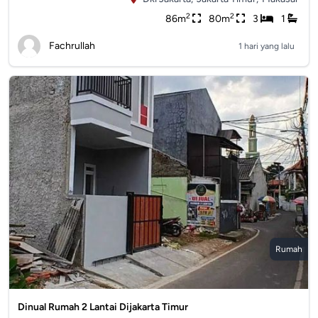
2
2
86m
80m
3
1
Fachrullah
1 hari yang lalu
Rumah
Dinual Rumah 2 Lantai Dijakarta Timur