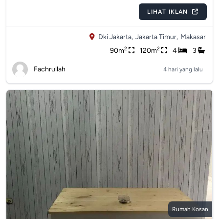
LIHAT IKLAN
Dki Jakarta,
Jakarta Timur,
Makasar
2
2
90m
120m
4
3
Fachrullah
4 hari yang lalu
Rumah Kosan