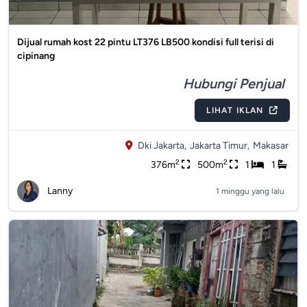
Dijual rumah kost 22 pintu LT376 LB500 kondisi full terisi di
cipinang
Hubungi Penjual
LIHAT IKLAN
Dki Jakarta,
Jakarta Timur,
Makasar
2
2
376m
500m
1
1
Lanny
1 minggu yang lalu