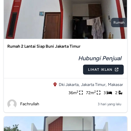
Rumah
Rumah 2 Lantai Siap Buni Jakarta Timur
Hubungi Penjual
LIHAT IKLAN
Dki Jakarta,
Jakarta Timur,
Makasar
2
2
36m
72m
3
2
Fachrullah
3 hari yang lalu