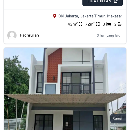
LIHAT IKLAN
Dki Jakarta,
Jakarta Timur,
Makasar
2
2
42m
72m
3
2
Fachrullah
3 hari yang lalu
Rumah