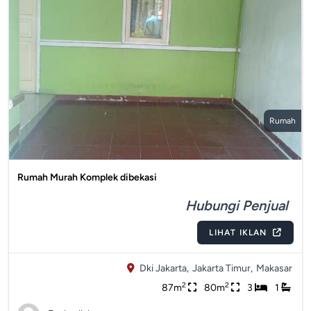
Rumah
Rumah Murah Komplek dibekasi
Hubungi Penjual
LIHAT IKLAN
Dki Jakarta,
Jakarta Timur,
Makasar
2
2
87m
80m
3
1