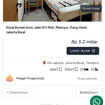
Rumah Kosan
Dijual Rumah Kost Jalan KH Moh. Mansyur, Gang Vanili,
Jakarta Barat
Rp 5.2 miliar
LIHAT IKLAN
Dki Jakarta,
Jakarta Barat,
Tambora
2
2
62m
310m
21
21
Megah Propertindo
19 jam yang lalu
« Sebelumnya
Berikutnya »