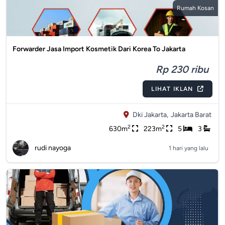
Rumah Kosan
Forwarder Jasa Import Kosmetik Dari Korea To Jakarta
Rp 230 ribu
LIHAT IKLAN
Dki Jakarta,
Jakarta Barat
2
2
630m
223m
5
3
rudi nayoga
1 hari yang lalu