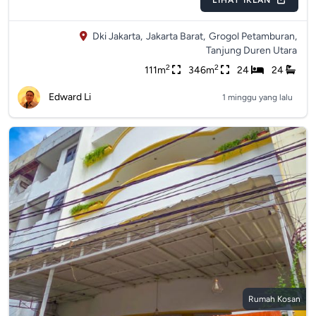
LIHAT IKLAN
Dki Jakarta,
Jakarta Barat,
Grogol Petamburan,
Tanjung Duren Utara
2
2
111m
346m
24
24
Edward Li
1 minggu yang lalu
Rumah Kosan