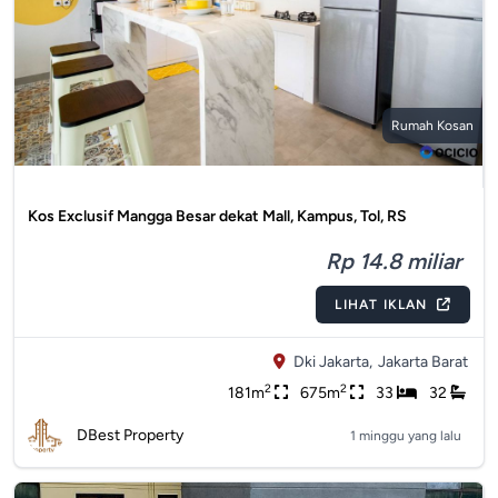
Rumah Kosan
Kos Exclusif Mangga Besar dekat Mall, Kampus, Tol, RS
Rp 14.8 miliar
LIHAT IKLAN
Dki Jakarta,
Jakarta Barat
2
2
181m
675m
33
32
DBest Property
1 minggu yang lalu