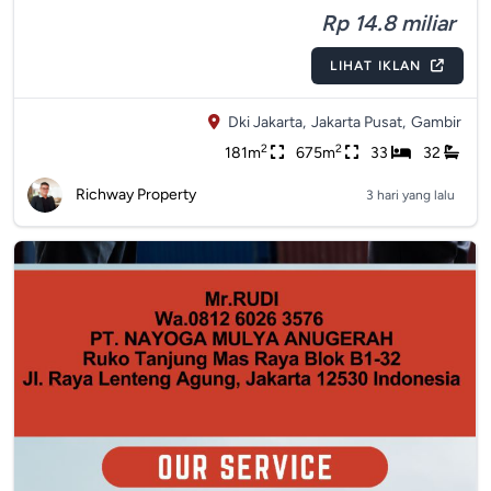
Rp 14.8 miliar
LIHAT IKLAN
Dki Jakarta,
Jakarta Pusat,
Gambir
2
2
181m
675m
33
32
Richway Property
3 hari yang lalu