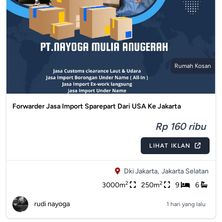
Rumah Kosan
Forwarder Jasa Import Sparepart Dari USA Ke Jakarta
Rp 160 ribu
LIHAT IKLAN
Dki Jakarta,
Jakarta Selatan
2
2
3000m
250m
9
6
rudi nayoga
1 hari yang lalu