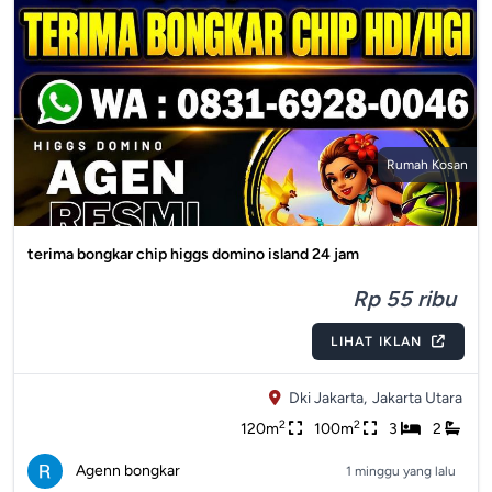
Rumah Kosan
terima bongkar chip higgs domino island 24 jam
Rp 55 ribu
LIHAT IKLAN
Dki Jakarta,
Jakarta Utara
2
2
120m
100m
3
2
Agenn bongkar
1 minggu yang lalu