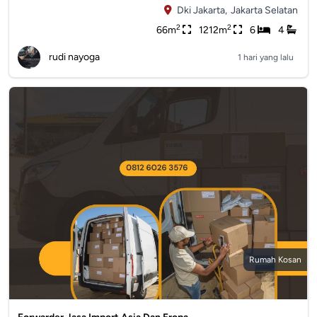
Dki Jakarta,
Jakarta Selatan
2
2
66m
1212m
6
4
rudi nayoga
1 hari yang lalu
Rumah Kosan