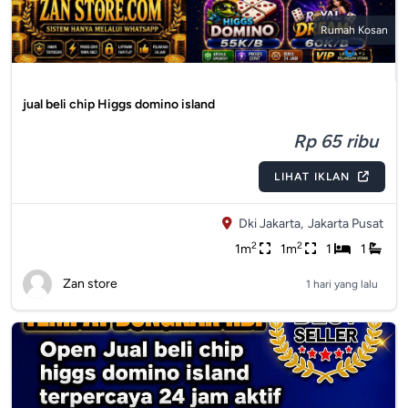
Rumah Kosan
jual beli chip Higgs domino island
Rp 65 ribu
LIHAT IKLAN
Dki Jakarta,
Jakarta Pusat
2
2
1m
1m
1
1
Zan store
1 hari yang lalu