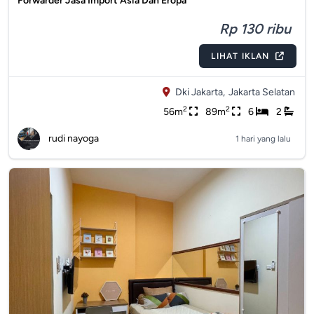
Forwarder Jasa Import Asia Dan Eropa
Rp 130 ribu
LIHAT IKLAN
Dki Jakarta,
Jakarta Selatan
2
2
56m
89m
6
2
rudi nayoga
1 hari yang lalu