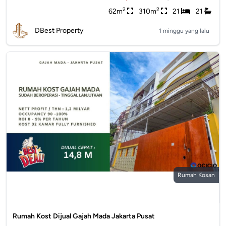
2
2
62m
310m
21
21
DBest Property
1 minggu yang lalu
Rumah Kosan
Rumah Kost Dijual Gajah Mada Jakarta Pusat