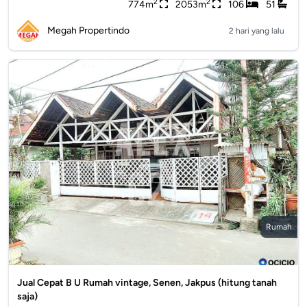
2
2
774m
2053m
106
51
Megah Propertindo
2 hari yang lalu
Rumah
Jual Cepat B U Rumah vintage, Senen, Jakpus (hitung tanah
saja)