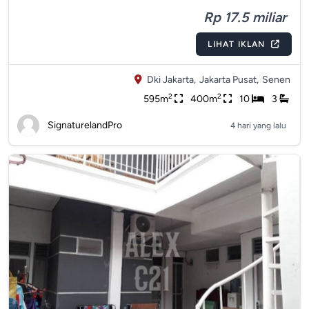
Rp 17.5 miliar
LIHAT IKLAN
Dki Jakarta,
Jakarta Pusat,
Senen
2
2
595m
400m
10
3
SignaturelandPro
4 hari yang lalu