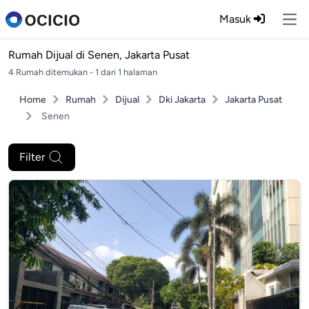
Masuk
Ope
Rumah Dijual di
Senen, Jakarta Pusat
4 Rumah ditemukan - 1 dari 1 halaman
Home
Rumah
Dijual
Dki Jakarta
Jakarta Pusat
Senen
Filter