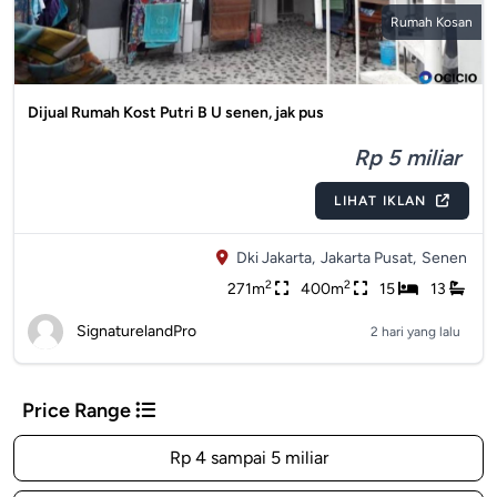
Rumah Kosan
Dijual Rumah Kost Putri B U senen, jak pus
Rp 5 miliar
LIHAT IKLAN
Dki Jakarta,
Jakarta Pusat,
Senen
2
2
271m
400m
15
13
SignaturelandPro
2 hari yang lalu
Price Range
Rp 4 sampai 5 miliar