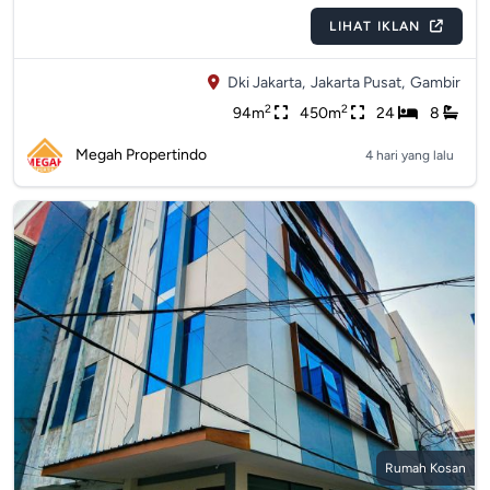
LIHAT IKLAN
Dki Jakarta,
Jakarta Pusat,
Gambir
2
2
94m
450m
24
8
Megah Propertindo
4 hari yang lalu
Rumah Kosan