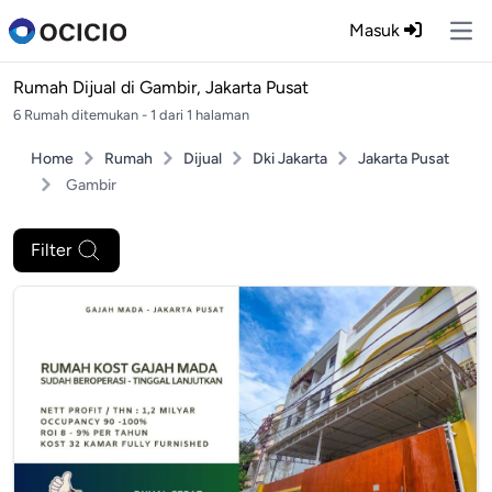
Masuk
Ope
Rumah Dijual di
Gambir, Jakarta Pusat
6 Rumah ditemukan - 1 dari 1 halaman
Home
Rumah
Dijual
Dki Jakarta
Jakarta Pusat
Gambir
Filter