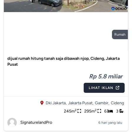
Rumah
dijual rumah hitung tanah saja dibawah njop, Cideng, Jakarta
Pusat
Rp 5.8 miliar
LIHAT IKLAN
Dki Jakarta,
Jakarta Pusat,
Gambir,
Cideng
2
2
245m
295m
6
3
SignaturelandPro
6 hari yang lalu