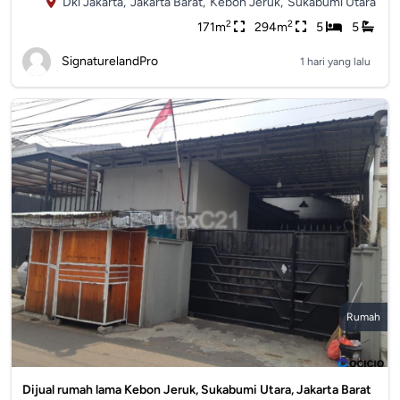
Dki Jakarta,
Jakarta Barat,
Kebon Jeruk,
Sukabumi Utara
2
2
171m
294m
5
5
SignaturelandPro
1 hari yang lalu
Rumah
Dijual rumah lama Kebon Jeruk, Sukabumi Utara, Jakarta Barat