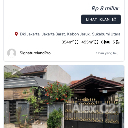
Rp 8 miliar
LIHAT IKLAN
Dki Jakarta,
Jakarta Barat,
Kebon Jeruk,
Sukabumi Utara
2
2
354m
495m
6
5
SignaturelandPro
1 hari yang lalu