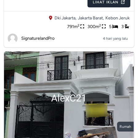
LIHAT IKLAN
Dki Jakarta,
Jakarta Barat,
Kebon Jeruk
2
2
791m
300m
5
3
SignaturelandPro
4 hari yang lalu
Rumah