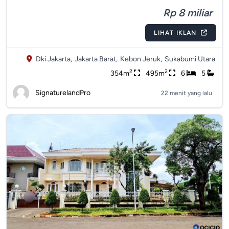
Rp 8 miliar
LIHAT IKLAN
Dki Jakarta,
Jakarta Barat,
Kebon Jeruk,
Sukabumi Utara
2
2
354m
495m
6
5
SignaturelandPro
22 menit yang lalu