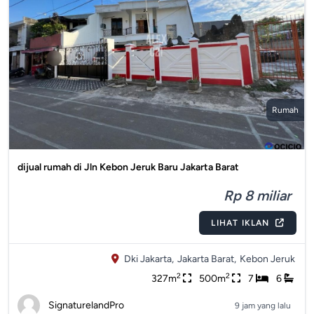
Rumah
dijual rumah di Jln Kebon Jeruk Baru Jakarta Barat
Rp 8 miliar
LIHAT IKLAN
Dki Jakarta,
Jakarta Barat,
Kebon Jeruk
2
2
327m
500m
7
6
SignaturelandPro
9 jam yang lalu