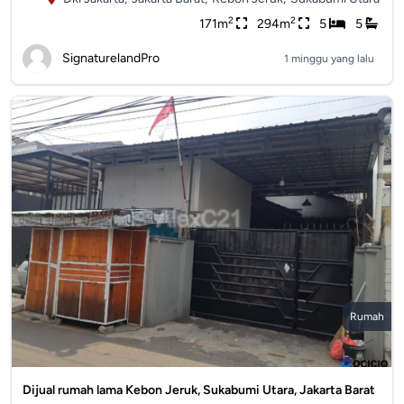
2
2
171m
294m
5
5
SignaturelandPro
1 minggu yang lalu
Rumah
Dijual rumah lama Kebon Jeruk, Sukabumi Utara, Jakarta Barat