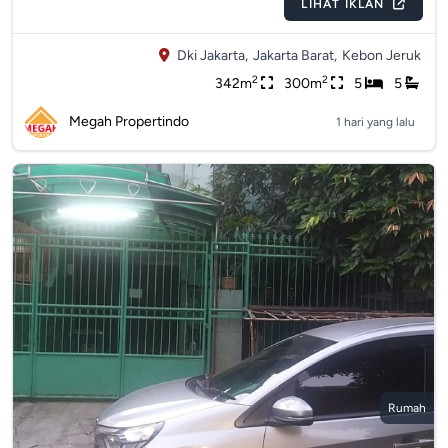
LIHAT IKLAN
Dki Jakarta,
Jakarta Barat,
Kebon Jeruk
2
2
342m
300m
5
5
Megah Propertindo
1 hari yang lalu
Rumah