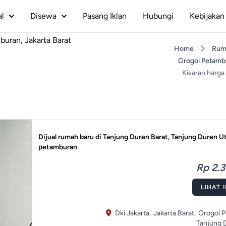
al
Disewa
Pasang Iklan
Hubungi
Kebijakan 
buran, Jakarta Barat
Home
Rum
Grogol Petamb
Kisaran harga 
Dijual rumah baru di Tanjung Duren Barat, Tanjung Duren Ut
petamburan
Rp 2.3
LIHAT 
Dki Jakarta,
Jakarta Barat,
Grogol 
Tanjung 