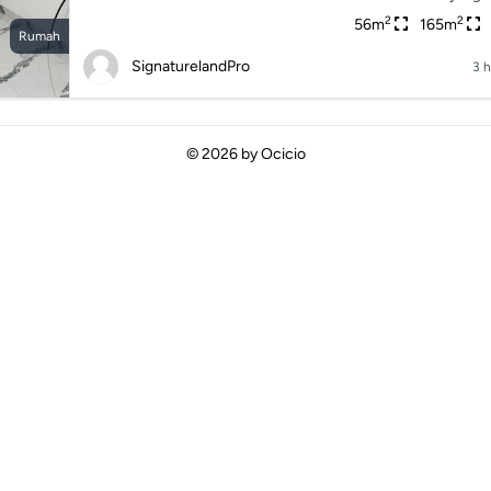
2
2
56m
165m
Rumah
SignaturelandPro
3 h
© 2026 by
Ocicio