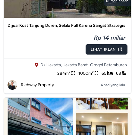
Rumah Kosan
Dijual Kost Tanjung Duren, Selalu Full Karena Sangat Strategis
Rp 14 miliar
LIHAT IKLAN
Dki Jakarta,
Jakarta Barat,
Grogol Petamburan
2
2
284m
1000m
65
68
Richway Property
4 hari yang lalu