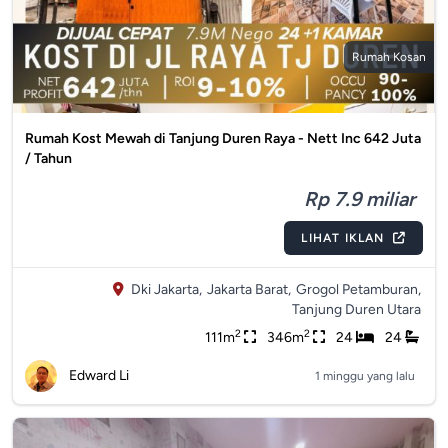
Rumah Kosan
Rumah Kost Mewah di Tanjung Duren Raya - Nett Inc 642 Juta
/ Tahun
Rp 7.9 miliar
LIHAT IKLAN
Dki Jakarta,
Jakarta Barat,
Grogol Petamburan,
Tanjung Duren Utara
2
2
111m
346m
24
24
Edward Li
1 minggu yang lalu