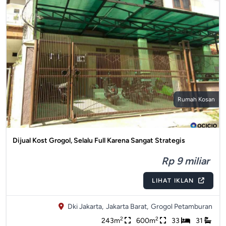
Rumah Kosan
Dijual Kost Grogol, Selalu Full Karena Sangat Strategis
Rp 9 miliar
LIHAT IKLAN
Dki Jakarta,
Jakarta Barat,
Grogol Petamburan
2
2
243m
600m
33
31