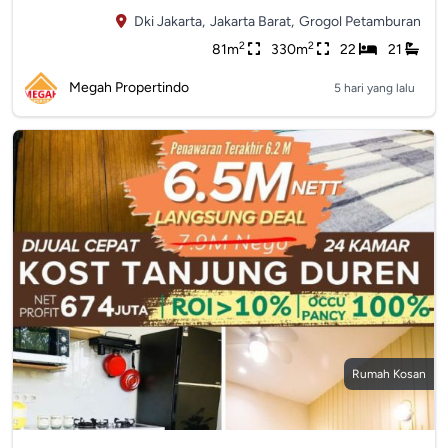
Dki Jakarta,
Jakarta Barat,
Grogol Petamburan
2
2
81m
330m
22
21
Megah Propertindo
5 hari yang lalu
Rumah Kosan