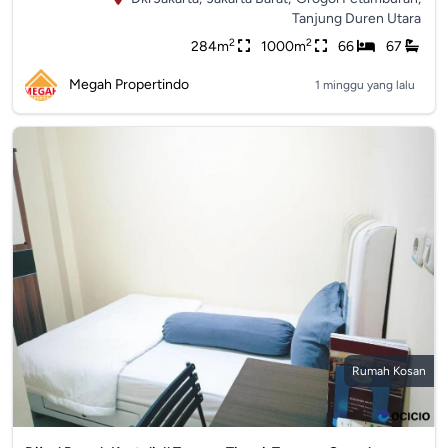
Tanjung Duren Utara
2
2
284m
1000m
66
67
Megah Propertindo
1 minggu yang lalu
Rumah Kosan