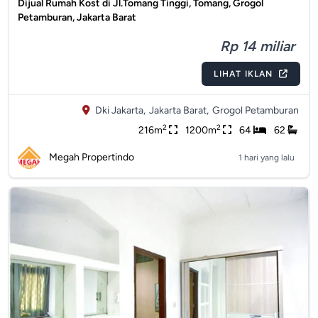
Dijual Rumah Kost di Jl.Tomang Tinggi, Tomang, Grogol
Petamburan, Jakarta Barat
Rp 14 miliar
LIHAT IKLAN
Dki Jakarta,
Jakarta Barat,
Grogol Petamburan
2
2
216m
1200m
64
62
Megah Propertindo
1 hari yang lalu