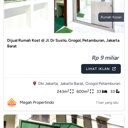
Rumah Kosan
Dijual Rumah Kost di Jl. Dr Susilo, Grogol, Petamburan, Jakarta
Barat
Rp 9 miliar
LIHAT IKLAN
Dki Jakarta,
Jakarta Barat,
Grogol Petamburan
2
2
243m
600m
33
33
Megah Propertindo
1 hari yang lalu