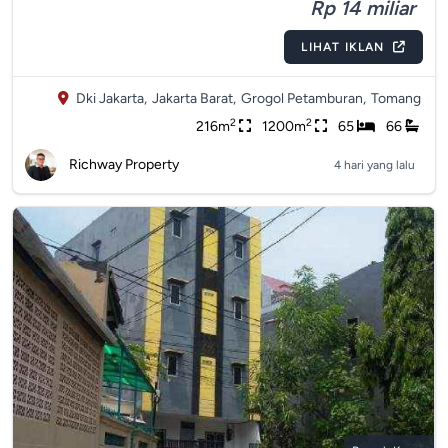
Rp 14 miliar
LIHAT IKLAN
Dki Jakarta,
Jakarta Barat,
Grogol Petamburan,
Tomang
2
2
216m
1200m
65
66
Richway Property
4 hari yang lalu