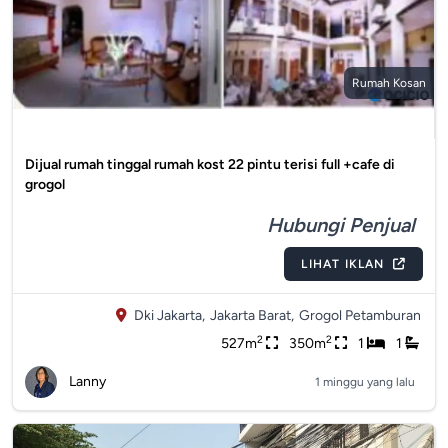
Rumah Kosan
Dijual rumah tinggal rumah kost 22 pintu terisi full +cafe di
grogol
Hubungi Penjual
LIHAT IKLAN
Dki Jakarta,
Jakarta Barat,
Grogol Petamburan
2
2
527m
350m
1
1
Lanny
1 minggu yang lalu