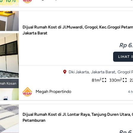
Dijual Rumah Kost di Jl.Muwardi, Grogol, Kec.Grogol Peta
Jakarta Barat
Rp 6.
LIHAT 
Dki Jakarta,
Jakarta Barat,
Grogol 
2
2
81m
330m
2
mah Kosan
Megah Propertindo
4 h
Dijual Rumah Kost di Jl. Lontar Raya, Tanjung Duren Utara,
Petamburan
Rp 6.