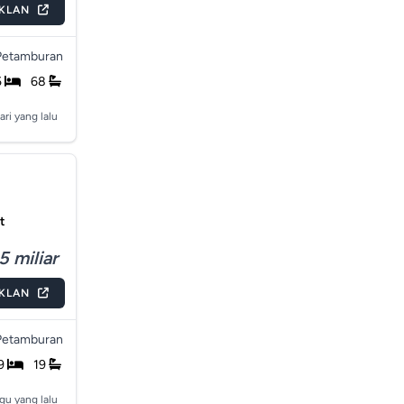
IKLAN
Petamburan
5
68
ari yang lalu
at
5 miliar
IKLAN
Petamburan
9
19
gu yang lalu