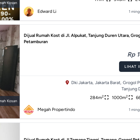
mah Kosan
Edward Li
1 ming
Dijual Rumah Kost di Jl. Alpukat, Tanjung Duren Utara, Gro
Petamburan
Rp 1
LIHAT 
Dki Jakarta,
Jakarta Barat,
Grogol 
Tanjung 
2
2
284m
1000m
6
mah Kosan
Megah Propertindo
1 ming
Dijual Rumah Kost di Jl.Tomang Tinggi, Tomang, Grogol Pe