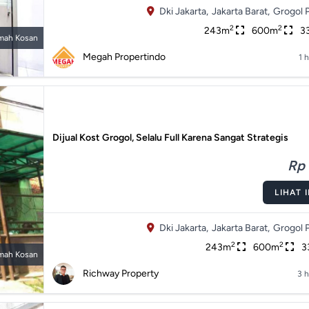
Dki Jakarta,
Jakarta Barat,
Grogol 
2
2
243m
600m
3
mah Kosan
Megah Propertindo
1 h
Dijual Kost Grogol, Selalu Full Karena Sangat Strategis
Rp 
LIHAT 
Dki Jakarta,
Jakarta Barat,
Grogol 
2
2
243m
600m
3
mah Kosan
Richway Property
3 h