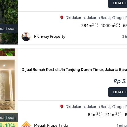
LIHAT 
Dki Jakarta,
Jakarta Barat,
Grogol 
2
2
284m
1000m
6
mah Kosan
Richway Property
3 h
Dijual Rumah Kost di Jln Tanjung Duren Timur, Jakarta Bar
Rp 5.
LIHAT 
Dki Jakarta,
Jakarta Barat,
Grogol 
2
2
84m
214m
1
mah Kosan
Megah Propertindo
1 ming