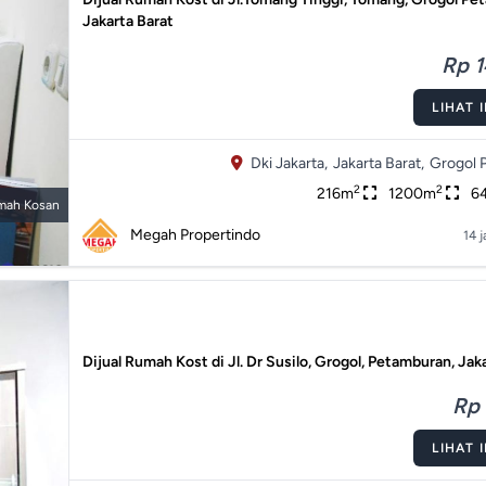
Jakarta Barat
Rp 1
LIHAT 
Dki Jakarta,
Jakarta Barat,
Grogol 
2
2
216m
1200m
6
mah Kosan
Megah Propertindo
14 
Dijual Rumah Kost di Jl. Dr Susilo, Grogol, Petamburan, Jak
Rp 
LIHAT 