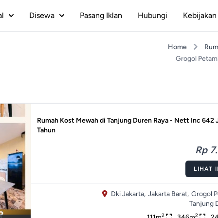
al
Disewa
Pasang Iklan
Hubungi
Kebijakan 
Home
Rum
Grogol Petam
Rumah Kost Mewah di Tanjung Duren Raya - Nett Inc 642 J
Tahun
Rp 7.
LIHAT 
Dki Jakarta,
Jakarta Barat,
Grogol 
Tanjung 
2
2
111m
346m
2