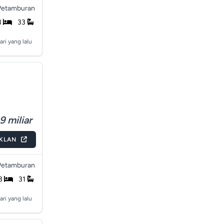
Petamburan
3
33
ari yang lalu
9 miliar
IKLAN
Petamburan
3
31
ari yang lalu