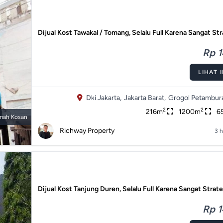
Dijual Kost Tawakal / Tomang, Selalu Full Karena Sangat St
Rp 1
LIHAT 
Dki Jakarta,
Jakarta Barat,
Grogol Petambur
2
2
216m
1200m
6
mah Kosan
Richway Property
3 h
Dijual Kost Tanjung Duren, Selalu Full Karena Sangat Strat
Rp 1