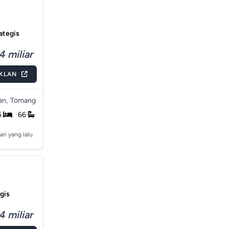
rategis
4 miliar
IKLAN
an,
Tomang
5
66
ari yang lalu
egis
4 miliar