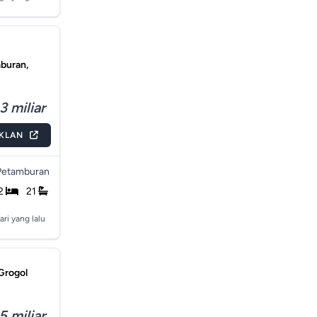
mburan,
3 miliar
IKLAN
Petamburan
2
21
ari yang lalu
 Grogol
5 miliar