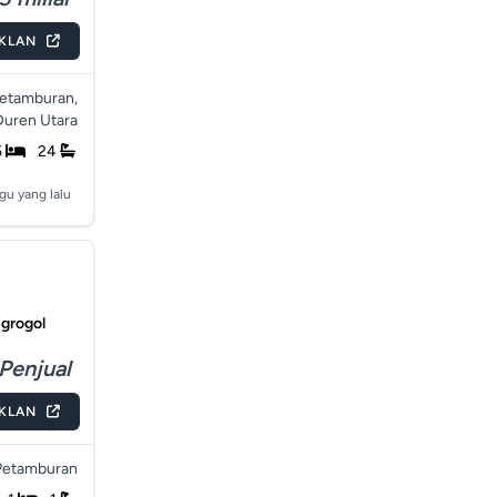
IKLAN
Petamburan,
Duren Utara
5
24
gu yang lalu
 grogol
Penjual
IKLAN
Petamburan