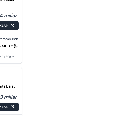
4 miliar
IKLAN
Petamburan
4
62
jam yang lalu
arta Barat
9 miliar
IKLAN