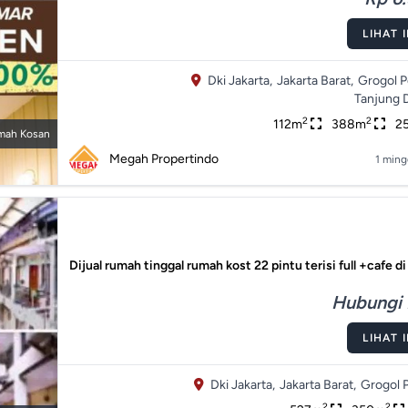
LIHAT 
Dki Jakarta,
Jakarta Barat,
Grogol 
Tanjung 
2
2
112m
388m
2
mah Kosan
Megah Propertindo
1 ming
Dijual rumah tinggal rumah kost 22 pintu terisi full +cafe di
Hubungi 
LIHAT 
Dki Jakarta,
Jakarta Barat,
Grogol 
2
2