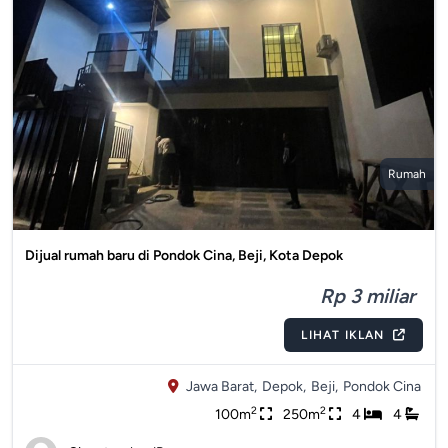
Rumah
Dijual rumah baru di Pondok Cina, Beji, Kota Depok
Rp 3 miliar
LIHAT IKLAN
Jawa Barat,
Depok,
Beji,
Pondok Cina
2
2
100m
250m
4
4