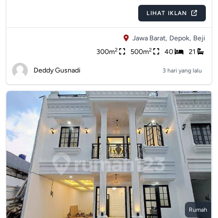
LIHAT IKLAN
Jawa Barat,
Depok,
Beji
2
2
300m
500m
40
21
Deddy Gusnadi
3 hari yang lalu
Rumah