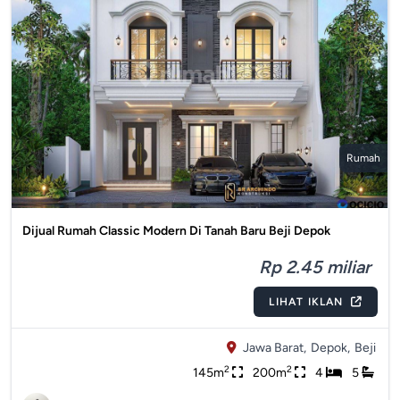
Rumah
Dijual Rumah Classic Modern Di Tanah Baru Beji Depok
Rp 2.45 miliar
LIHAT IKLAN
Jawa Barat,
Depok,
Beji
2
2
145m
200m
4
5