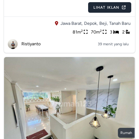
LIHAT IKLAN
Jawa Barat,
Depok,
Beji,
Tanah Baru
2
2
81m
70m
3
2
Ristiyanto
39 menit yang lalu
Rumah