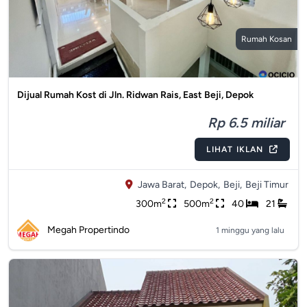
Rumah Kosan
Dijual Rumah Kost di Jln. Ridwan Rais, East Beji, Depok
Rp 6.5 miliar
LIHAT IKLAN
Jawa Barat,
Depok,
Beji,
Beji Timur
2
2
300m
500m
40
21
Megah Propertindo
1 minggu yang lalu