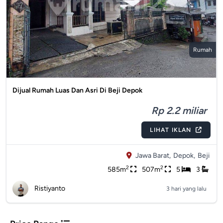
Rumah
Dijual Rumah Luas Dan Asri Di Beji Depok
Rp 2.2 miliar
LIHAT IKLAN
Jawa Barat,
Depok,
Beji
2
2
585m
507m
5
3
Ristiyanto
3 hari yang lalu