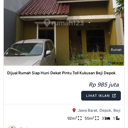
Rumah
Dijual Rumah Siap Huni Dekat Pintu Toll Kukusan Beji Depok
Rp 985 juta
LIHAT IKLAN
Jawa Barat,
Depok,
Beji
2
2
92m
55m
3
1