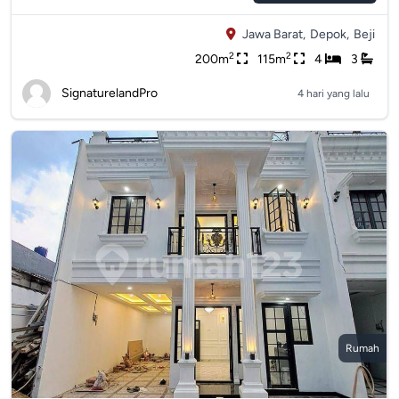
Jawa Barat,
Depok,
Beji
2
2
200m
115m
4
3
SignaturelandPro
4 hari yang lalu
Rumah