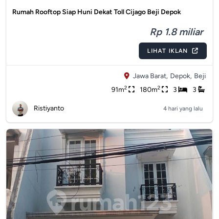
Rumah Rooftop Siap Huni Dekat Toll Cijago Beji Depok
Rp 1.8 miliar
LIHAT IKLAN
Jawa Barat,
Depok,
Beji
2
2
91m
180m
3
3
Ristiyanto
4 hari yang lalu