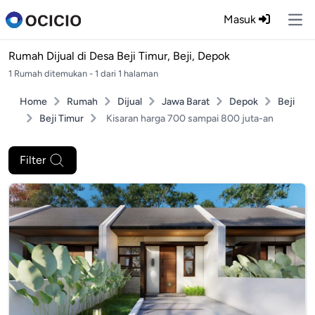
Masuk
Ope
Rumah Dijual di
Desa Beji Timur, Beji, Depok
1 Rumah ditemukan - 1 dari 1 halaman
Home
Rumah
Dijual
Jawa Barat
Depok
Beji
Beji Timur
Kisaran harga 700 sampai 800 juta-an
Filter