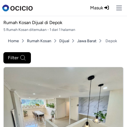
Masuk
Ope
Rumah Kosan Dijual di
Depok
5 Rumah Kosan ditemukan - 1 dari 1 halaman
Home
Rumah Kosan
Dijual
Jawa Barat
Depok
Filter