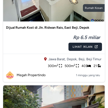
Rumah Kosan
Dijual Rumah Kost di Jln. Ridwan Rais, East Beji, Depok
Rp 6.5 miliar
LIHAT IKLAN
Jawa Barat,
Depok,
Beji,
Beji Timur
2
2
300m
500m
40
21
Megah Propertindo
1 minggu yang lalu