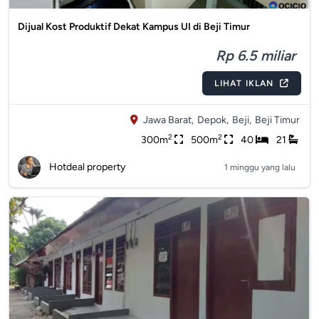
Dijual Kost Produktif Dekat Kampus UI di Beji Timur
Rp 6.5 miliar
LIHAT IKLAN
Jawa Barat,
Depok,
Beji,
Beji Timur
2
2
300m
500m
40
21
Hotdeal property
1 minggu yang lalu