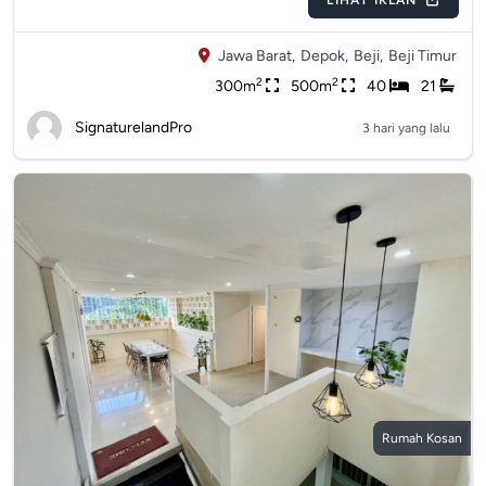
LIHAT IKLAN
Jawa Barat,
Depok,
Beji,
Beji Timur
2
2
300m
500m
40
21
SignaturelandPro
3 hari yang lalu
Rumah Kosan