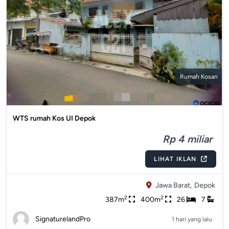
Rumah Kosan
WTS rumah Kos UI Depok
Rp 4 miliar
LIHAT IKLAN
Jawa Barat,
Depok
2
2
387m
400m
26
7
SignaturelandPro
1 hari yang lalu