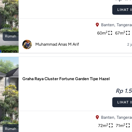
LIHAT 
Banten,
Tangera
2
2
60m
67m
Rumah
Muhammad Anas M Arif
2 j
Graha Raya Cluster Fortune Garden Tipe Hazel
Rp 1.5
LIHAT 
Banten,
Tangera
2
2
72m
71m
Rumah