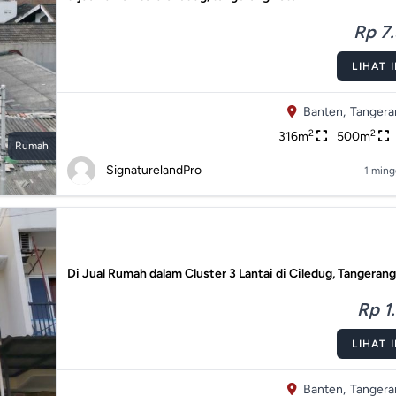
Rp 7.
LIHAT 
Banten,
Tangera
2
2
316m
500m
Rumah
SignaturelandPro
1 ming
Di Jual Rumah dalam Cluster 3 Lantai di Ciledug, Tangerang
Rp 1.
LIHAT 
Banten,
Tangera