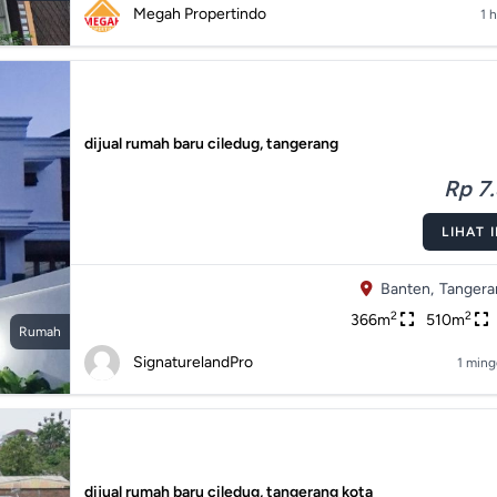
Megah Propertindo
1 h
dijual rumah baru ciledug, tangerang
Rp 7.
LIHAT 
Banten,
Tangera
2
2
366m
510m
Rumah
SignaturelandPro
1 ming
dijual rumah baru ciledug, tangerang kota