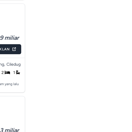
9 miliar
IKLAN
ng,
Ciledug
2
1
jam yang lalu
3 miliar