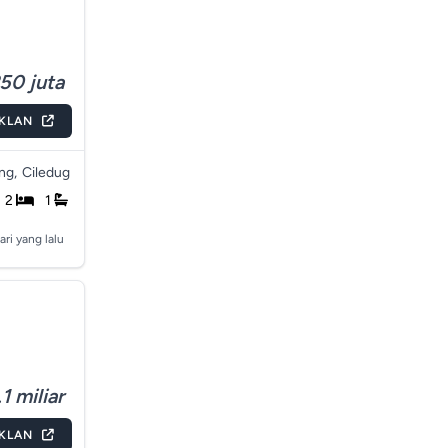
50 juta
IKLAN
ng,
Ciledug
2
1
ari yang lalu
1 miliar
IKLAN