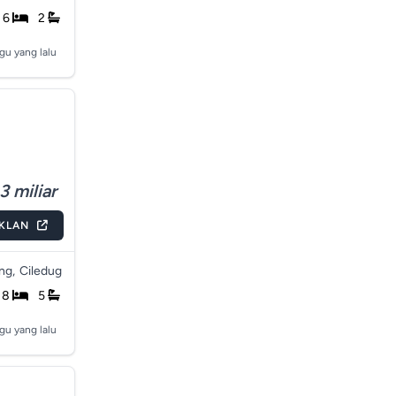
6
2
gu yang lalu
3 miliar
IKLAN
ng,
Ciledug
8
5
gu yang lalu