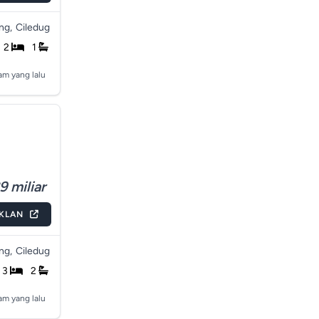
ng,
Ciledug
2
1
jam yang lalu
9 miliar
IKLAN
ng,
Ciledug
3
2
jam yang lalu