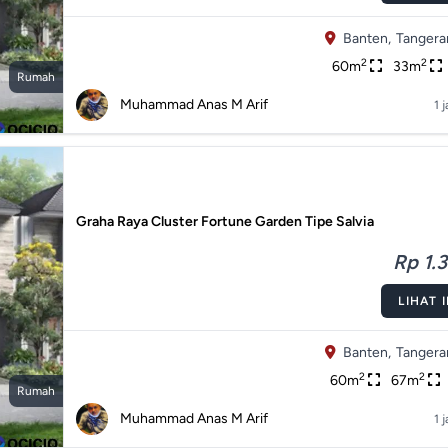
Banten,
Tangera
2
2
60m
33m
Rumah
Muhammad Anas M Arif
1 
Graha Raya Cluster Fortune Garden Tipe Salvia
Rp 1.3
LIHAT 
Banten,
Tangera
2
2
60m
67m
Rumah
Muhammad Anas M Arif
1 