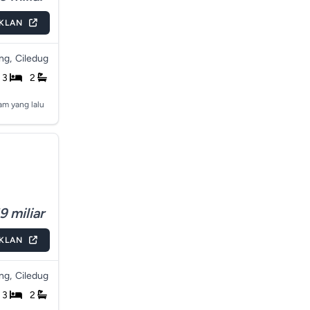
IKLAN
ng,
Ciledug
3
2
am yang lalu
9 miliar
IKLAN
ng,
Ciledug
3
2