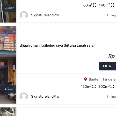
2
2
60m
140m
Rumah
SignaturelandPro
1 ming
dijual rumah jl.ciledug raya (hitung tanah saja)
Rp 
LIHAT 
Banten,
Tangera
2
2
120m
200m
Rumah
SignaturelandPro
1 ming