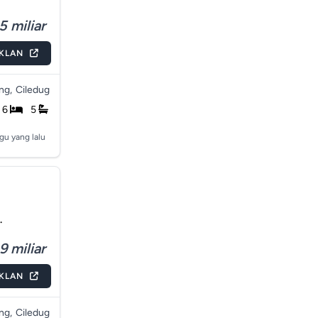
5 miliar
IKLAN
ng,
Ciledug
6
5
gu yang lalu
.
9 miliar
IKLAN
ng,
Ciledug