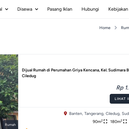
al
Disewa
Pasang Iklan
Hubungi
Kebijakan 
Home
Rum
Dijual Rumah di Perumahan Griya Kencana, Kel. Sudimara B
Ciledug
Rp 1.
LIHAT 
Banten,
Tangerang,
Ciledug,
Sud
2
2
90m
180m
Rumah