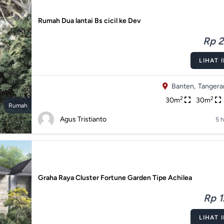
Rumah Dua lantai Bs cicil ke Dev
Rp 2
LIHAT 
Banten,
Tangera
2
2
30m
30m
Rumah
Agus Tristianto
5 h
Graha Raya Cluster Fortune Garden Tipe Achilea
Rp 1.
LIHAT 