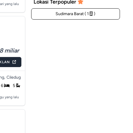
Lokasi Terpopuler
ari yang lalu
Sudimara Barat ( 1
)
8 miliar
IKLAN
ng,
Ciledug
6
5
gu yang lalu