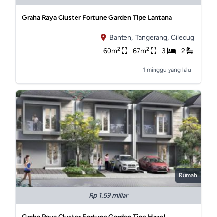
Graha Raya Cluster Fortune Garden Tipe Lantana
Banten,
Tangerang,
Ciledug
2
2
60m
67m
3
2
1 minggu yang lalu
Rumah
Rp 1.59 miliar
Graha Raya Cluster Fortune Garden Tipe Hazel