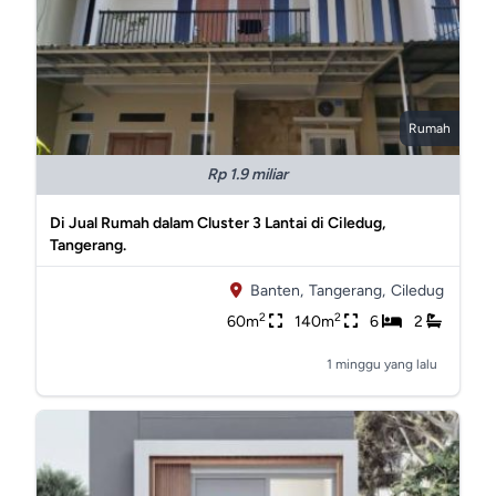
Rumah
Rp 1.9 miliar
Di Jual Rumah dalam Cluster 3 Lantai di Ciledug,
Tangerang.
Banten,
Tangerang,
Ciledug
2
2
60m
140m
6
2
1 minggu yang lalu