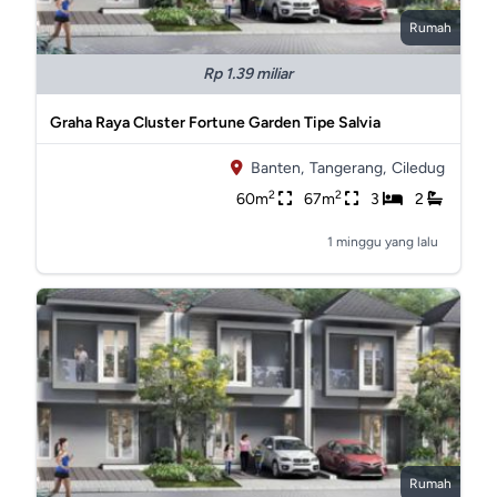
Rumah
Rp 1.39 miliar
Graha Raya Cluster Fortune Garden Tipe Salvia
Banten,
Tangerang,
Ciledug
2
2
60m
67m
3
2
1 minggu yang lalu
Rumah