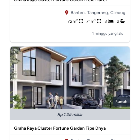
Banten,
Tangerang,
Ciledug
2
2
72m
71m
3
2
1 minggu yang lalu
Rumah
Rp 1.25 miliar
Graha Raya Cluster Fortune Garden Tipe Dhya