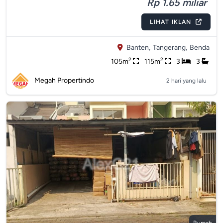
Rp 1.65 miliar
LIHAT IKLAN
Banten,
Tangerang,
Benda
2
2
105m
115m
3
3
Megah Propertindo
2 hari yang lalu