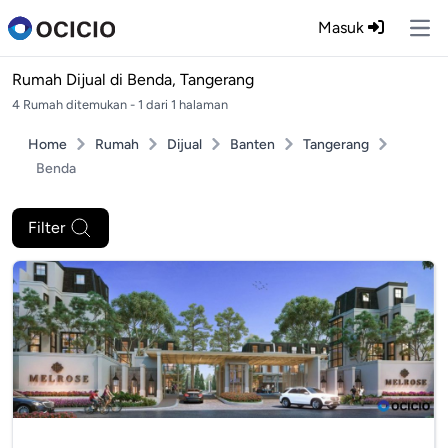
Masuk
Ope
Rumah Dijual di
Benda, Tangerang
4 Rumah ditemukan - 1 dari 1 halaman
Home
Rumah
Dijual
Banten
Tangerang
Benda
Filter