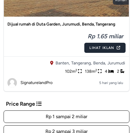
Rumah
Dijual rumah di Duta Garden, Jurumudi, Benda, Tangerang
Rp 1.65 miliar
LIHAT IKLAN
Banten,
Tangerang,
Benda,
Jurumudi
2
2
102m
138m
4
2
SignaturelandPro
5 hari yang lalu
Price Range
Rp 1 sampai 2 miliar
Rp 2 sampai 3 miliar