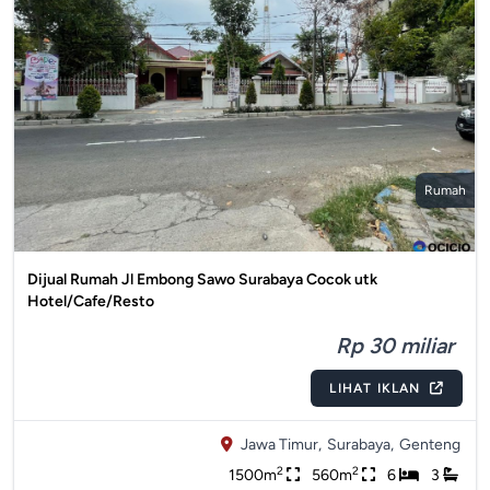
Rumah
Dijual Rumah Jl Embong Sawo Surabaya Cocok utk
Hotel/Cafe/Resto
Rp 30 miliar
LIHAT IKLAN
Jawa Timur,
Surabaya,
Genteng
2
2
1500m
560m
6
3