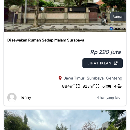
Rumah
Disewakan Rumah Sedap Malam Surabaya
Rp 290 juta
LIHAT IKLAN
Jawa Timur,
Surabaya,
Genteng
2
2
884m
923m
6
4
Tenny
4 hari yang lalu