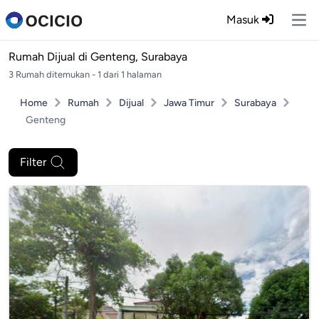
Masuk
Ope
Rumah Dijual di
Genteng, Surabaya
3 Rumah ditemukan - 1 dari 1 halaman
Home
Rumah
Dijual
Jawa Timur
Surabaya
Genteng
Filter