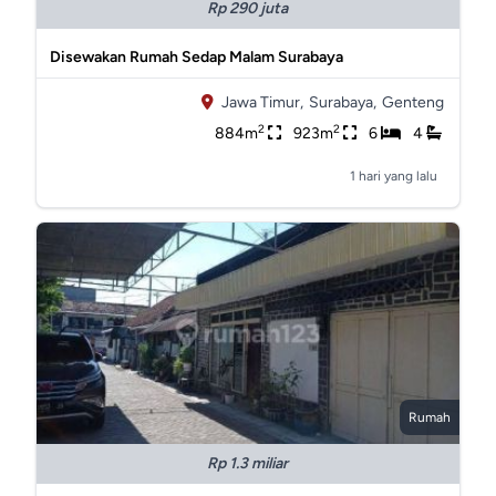
Rp 290 juta
Disewakan Rumah Sedap Malam Surabaya
Jawa Timur,
Surabaya,
Genteng
2
2
884m
923m
6
4
1 hari yang lalu
Rumah
Rp 1.3 miliar