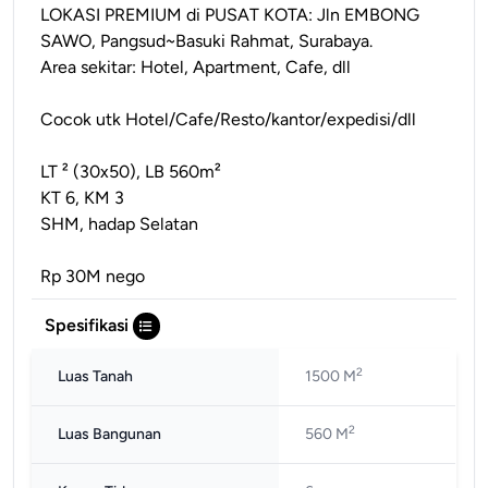
LOKASI PREMIUM di PUSAT KOTA: Jln EMBONG
SAWO, Pangsud~Basuki Rahmat, Surabaya.
Area sekitar: Hotel, Apartment, Cafe, dll
Cocok utk Hotel/Cafe/Resto/kantor/expedisi/dll
LT ² (30x50), LB 560m²
KT 6, KM 3
SHM, hadap Selatan
Rp 30M nego
Spesifikasi
2
Luas Tanah
1500 M
2
Luas Bangunan
560 M