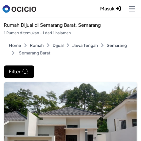
Masuk
Ope
Rumah Dijual di
Semarang Barat, Semarang
1 Rumah ditemukan - 1 dari 1 halaman
Home
Rumah
Dijual
Jawa Tengah
Semarang
Semarang Barat
Filter