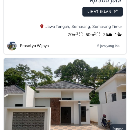
Rp 300 juta
LIHAT IKLAN
Jawa Tengah,
Semarang,
Semarang Timur
2
2
70m
50m
2
1
Prasetyo Wijaya
5 jam yang lalu
Rumah