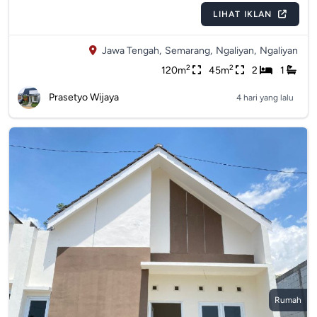
LIHAT IKLAN
Jawa Tengah,
Semarang,
Ngaliyan,
Ngaliyan
2
2
120m
45m
2
1
Prasetyo Wijaya
4 hari yang lalu
Rumah