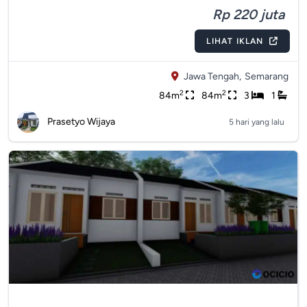
Rp 220 juta
LIHAT IKLAN
Jawa Tengah,
Semarang
2
2
84m
84m
3
1
Prasetyo Wijaya
5 hari yang lalu