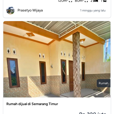
120m
80m
2
1
Prasetyo Wijaya
1 minggu yang lalu
Rumah
Rumah dijual di Semarang Timur