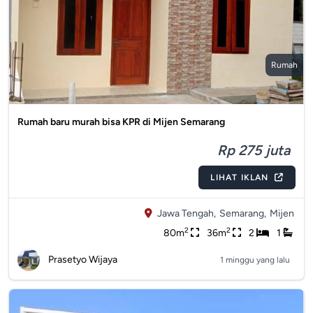
Rumah
Rumah baru murah bisa KPR di Mijen Semarang
Rp 275 juta
LIHAT IKLAN
Jawa Tengah,
Semarang,
Mijen
2
2
80m
36m
2
1
Prasetyo Wijaya
1 minggu yang lalu