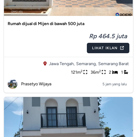
Rumah dijual di Mijen di bawah 500 juta
Rp 464.5 juta
LIHAT IKLAN
Jawa Tengah,
Semarang,
Semarang Barat
2
2
121m
36m
2
1
Prasetyo Wijaya
5 jam yang lalu