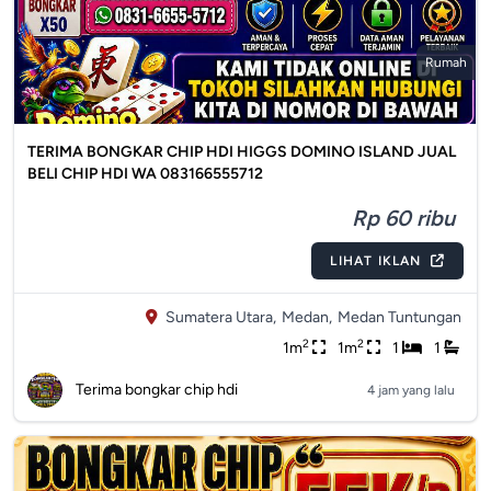
Rumah
TERIMA BONGKAR CHIP HDI HIGGS DOMINO ISLAND JUAL
BELI CHIP HDI WA 083166555712
Rp 60 ribu
LIHAT IKLAN
Sumatera Utara,
Medan,
Medan Tuntungan
2
2
1m
1m
1
1
Terima bongkar chip hdi
4 jam yang lalu