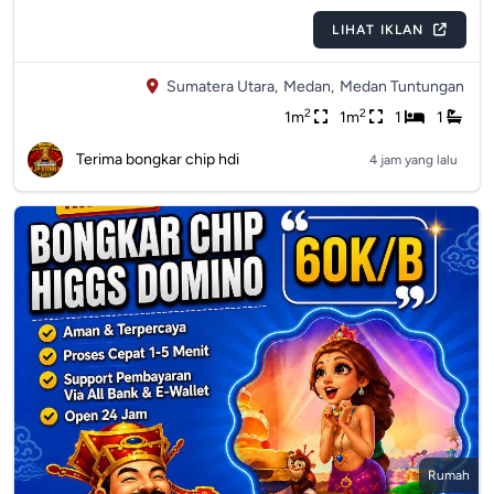
LIHAT IKLAN
Sumatera Utara,
Medan,
Medan Tuntungan
2
2
1m
1m
1
1
Terima bongkar chip hdi
4 jam yang lalu
Rumah