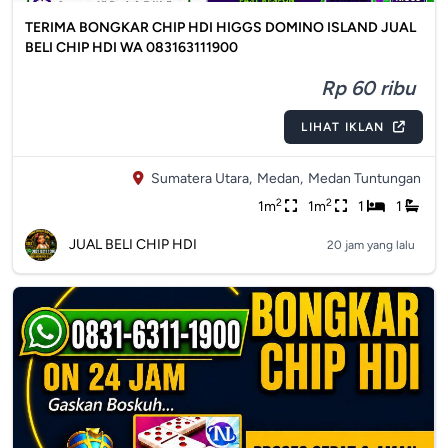
TERIMA BONGKAR CHIP HDI HIGGS DOMINO ISLAND JUAL
BELI CHIP HDI WA 083163111900
Rp 60 ribu
LIHAT IKLAN
Sumatera Utara,
Medan,
Medan Tuntungan
2
2
1m
1m
1
1
JUAL BELI CHIP HDI
20 jam yang lalu