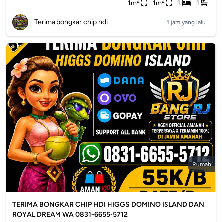
2
2
1m
1m
1
1
Terima bongkar chip hdi
4 jam yang lalu
Rumah
TERIMA BONGKAR CHIP HDI HIGGS DOMINO ISLAND DAN
ROYAL DREAM WA 0831-6655-5712