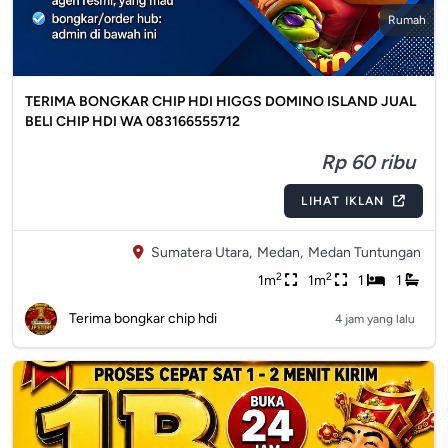
Rumah
TERIMA BONGKAR CHIP HDI HIGGS DOMINO ISLAND JUAL
BELI CHIP HDI WA 083166555712
Rp 60 ribu
LIHAT IKLAN
Sumatera Utara,
Medan,
Medan Tuntungan
2
2
1m
1m
1
1
Terima bongkar chip hdi
4 jam yang lalu