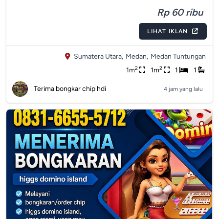
Rp 60 ribu
LIHAT IKLAN
Sumatera Utara,
Medan,
Medan Tuntungan
2
2
1m
1m
1
1
Terima bongkar chip hdi
4 jam yang lalu