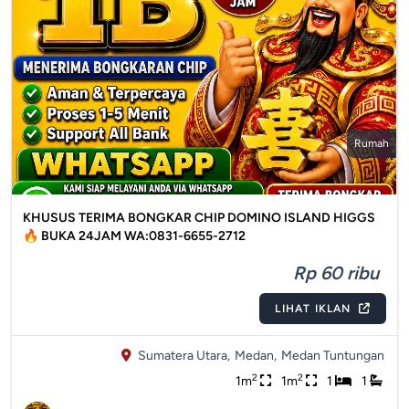
Rumah
KHUSUS TERIMA BONGKAR CHIP DOMINO ISLAND HIGGS
🔥 BUKA 24JAM WA:0831-6655-2712
Rp 60 ribu
LIHAT IKLAN
Sumatera Utara,
Medan,
Medan Tuntungan
2
2
1m
1m
1
1