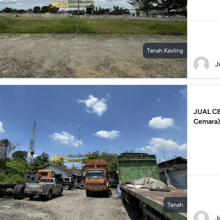
Tanah Kavling
J
JUAL CE
Cemara
Tanah
J