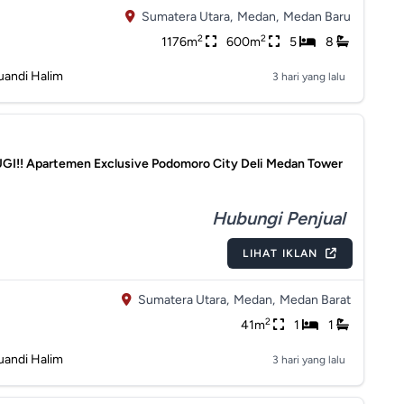
Sumatera Utara,
Medan,
Medan Baru
2
2
1176m
600m
5
8
uandi Halim
3 hari yang lalu
GI!! Apartemen Exclusive Podomoro City Deli Medan Tower
Hubungi Penjual
LIHAT IKLAN
Sumatera Utara,
Medan,
Medan Barat
2
41m
1
1
uandi Halim
3 hari yang lalu