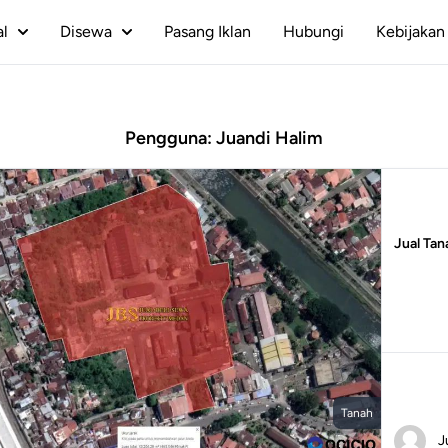
al
Disewa
Pasang Iklan
Hubungi
Kebijakan 
Pengguna: Juandi Halim
Jual Tan
Tanah
J