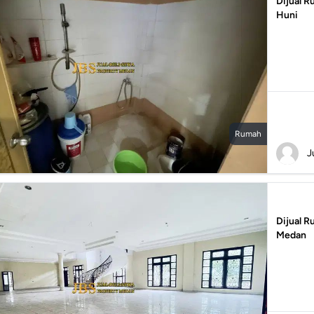
Dijual 
Huni
Rumah
J
Dijual R
Medan