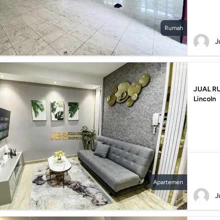
Rumah
J
JUAL RU
Lincoln
Apartemen
J