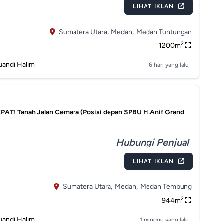
LIHAT IKLAN
Sumatera Utara,
Medan,
Medan Tuntungan
2
1200m
uandi Halim
6 hari yang lalu
PAT! Tanah Jalan Cemara (Posisi depan SPBU H.Anif Grand
)
Hubungi Penjual
LIHAT IKLAN
Sumatera Utara,
Medan,
Medan Tembung
2
944m
uandi Halim
1 minggu yang lalu