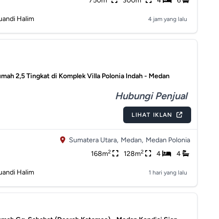
750m
300m
4
6
uandi Halim
4 jam yang lalu
umah 2,5 Tingkat di Komplek Villa Polonia Indah - Medan
Hubungi Penjual
LIHAT IKLAN
Sumatera Utara,
Medan,
Medan Polonia
2
2
168m
128m
4
4
uandi Halim
1 hari yang lalu