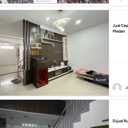
Jual Cep
Medan
Rumah
J
Dijual R