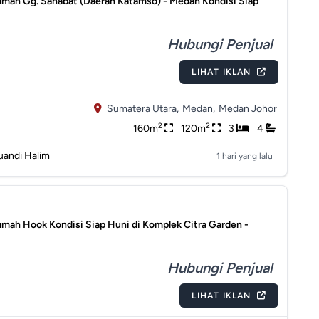
Rumah Gg. Sahabat (Daerah Katamso) - Medan Kondisi Siap
Hubungi Penjual
LIHAT IKLAN
Sumatera Utara,
Medan,
Medan Johor
2
2
160m
120m
3
4
uandi Halim
1 hari yang lalu
umah Hook Kondisi Siap Huni di Komplek Citra Garden -
Hubungi Penjual
LIHAT IKLAN