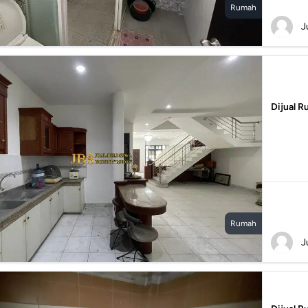
Rumah
J
Dijual R
Rumah
J