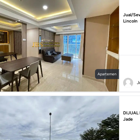
Jual/Se
Lincoln
Apartemen
J
DIJUAL 
Jade