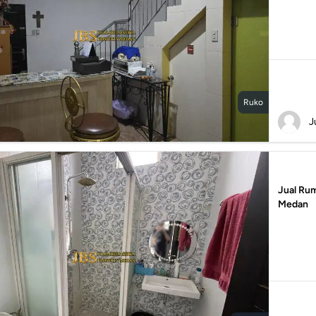
Ruko
J
Jual Rum
Medan