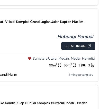
at! Villa di Komplek Grand Legian Jalan Kapten Muslim -
Hubungi Penjual
LIHAT IKLAN
Sumatera Utara,
Medan,
Medan Helvetia
2
2
99m
66m
3
3
uandi Halim
1 minggu yang lalu
uko Kondisi Siap Huni di Komplek Multatuli Indah - Medan