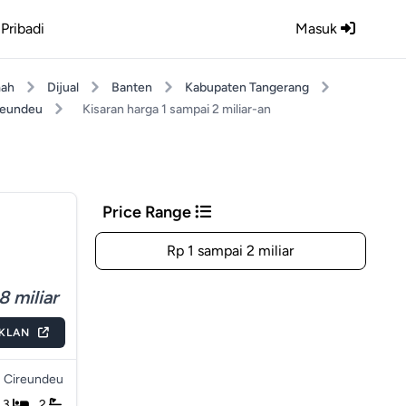
Pribadi
Masuk
ah
Dijual
Banten
Kabupaten Tangerang
reundeu
Kisaran harga 1 sampai 2 miliar-an
Price Range
Rp 1 sampai 2 miliar
8 miliar
IKLAN
Cireundeu
3
2