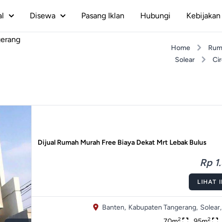
al
Disewa
Pasang Iklan
Hubungi
Kebijakan 
gerang
Home
Rum
Solear
Ci
Dijual Rumah Murah Free Biaya Dekat Mrt Lebak Bulus
Rp 1.
LIHAT 
Banten,
Kabupaten Tangerang,
Solear,
2
2
70m
95m