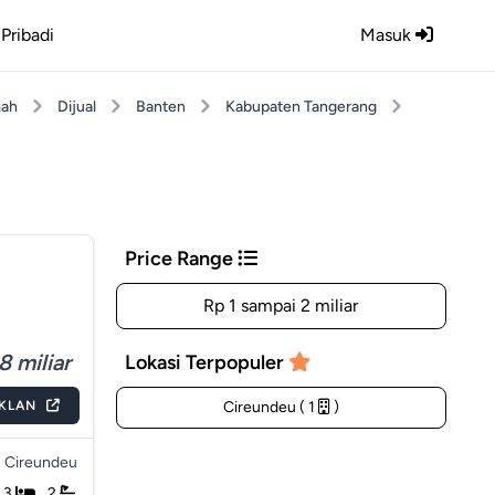
Pribadi
Masuk
ah
Dijual
Banten
Kabupaten Tangerang
Price Range
Rp 1 sampai 2 miliar
8 miliar
Lokasi Terpopuler
IKLAN
Cireundeu ( 1
)
Cireundeu
3
2