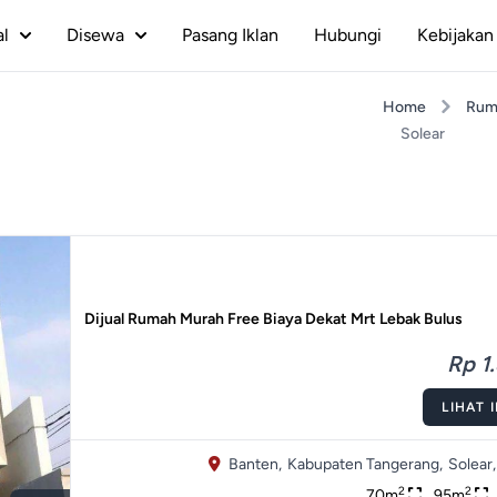
al
Disewa
Pasang Iklan
Hubungi
Kebijakan 
Home
Rum
Solear
Dijual Rumah Murah Free Biaya Dekat Mrt Lebak Bulus
Rp 1.
LIHAT 
Banten,
Kabupaten Tangerang,
Solear,
2
2
70m
95m