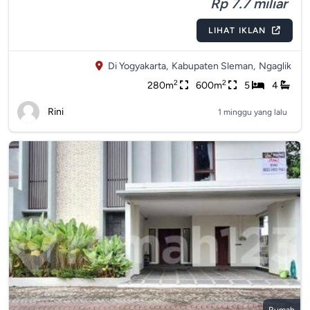
Rp 7.7 miliar
LIHAT IKLAN
Di Yogyakarta,
Kabupaten Sleman,
Ngaglik
2
2
280m
600m
5
4
Rini
1 minggu yang lalu