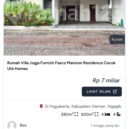
Rumah
Rumah Villa Jogja Furnish Fasco Mansion Residence Cocok
Utk Homes
Rp 7 miliar
LIHAT IKLAN
Di Yogyakarta,
Kabupaten Sleman,
Ngaglik
2
2
280m
600m
4
4
Rini
1 minggu yang lalu