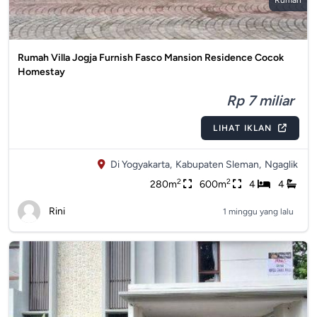
Rumah
Rumah Villa Jogja Furnish Fasco Mansion Residence Cocok
Homestay
Rp 7 miliar
LIHAT IKLAN
Di Yogyakarta,
Kabupaten Sleman,
Ngaglik
2
2
280m
600m
4
4
Rini
1 minggu yang lalu