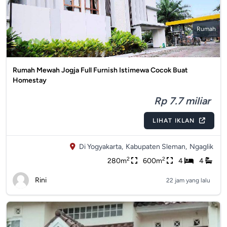
Rumah
Rumah Mewah Jogja Full Furnish Istimewa Cocok Buat
Homestay
Rp 7.7 miliar
LIHAT IKLAN
Di Yogyakarta,
Kabupaten Sleman,
Ngaglik
2
2
280m
600m
4
4
Rini
22 jam yang lalu