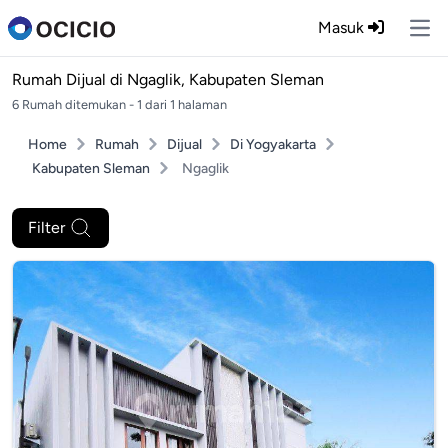
Masuk
Ope
Rumah Dijual di
Ngaglik, Kabupaten Sleman
6 Rumah ditemukan - 1 dari 1 halaman
Home
Rumah
Dijual
Di Yogyakarta
Kabupaten Sleman
Ngaglik
Filter