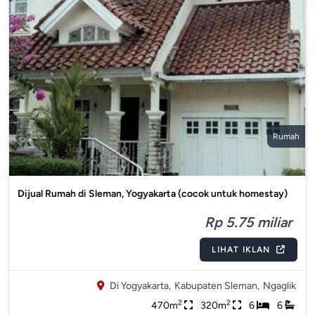
Rumah
Dijual Rumah di Sleman, Yogyakarta (cocok untuk homestay)
Rp 5.75 miliar
LIHAT IKLAN
Di Yogyakarta,
Kabupaten Sleman,
Ngaglik
2
2
470m
320m
6
6