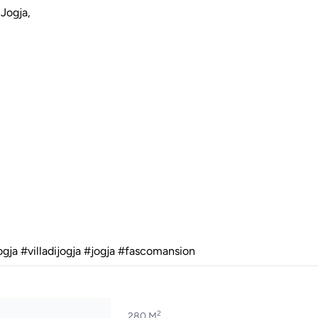
 Jogja,
ja #villadijogja #jogja #fascomansion
2
280 M