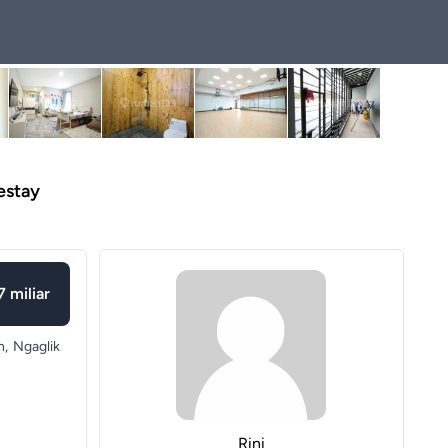
estay
7 miliar
n,
Ngaglik
Rini