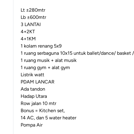
Lt ±280mtr
Lb ±600mtr
3 LANTAI
4+2KT
4+1KM
1 kolam renang 5x9
1 ruang serbaguna 10x15 untuk ballet/dance/ basket /
1 ruang musik + alat musik
1 ruang gym + alat gym
Listrik watt
PDAM LANCAR
Ada tandon
Hadap Utara
Row jalan 10 mtr
Bonus = Kitchen set,
14 AC, dan 5 water heater
Pompa Air