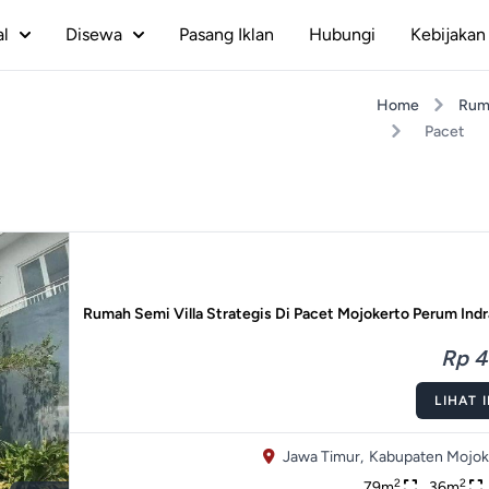
al
Disewa
Pasang Iklan
Hubungi
Kebijakan 
Home
Rum
Pacet
Rumah Semi Villa Strategis Di Pacet Mojokerto Perum Ind
Rp 4
LIHAT 
Jawa Timur,
Kabupaten Mojok
2
2
79m
36m