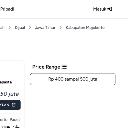
Pribadi
Masuk
ah
Dijual
Jawa Timur
Kabupaten Mojokerto
Price Range
Rp 400 sampai 500 juta
rapasta
50 juta
IKLAN
erto,
Pacet
2
1