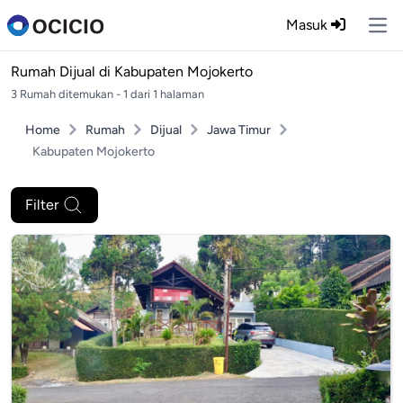
Masuk
Ope
Rumah Dijual di
Kabupaten Mojokerto
3 Rumah ditemukan - 1 dari 1 halaman
Home
Rumah
Dijual
Jawa Timur
Kabupaten Mojokerto
Filter