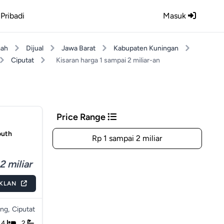
Pribadi
Masuk
ah
Dijual
Jawa Barat
Kabupaten Kuningan
Ciputat
Kisaran harga 1 sampai 2 miliar-an
Price Range
outh
Rp 1 sampai 2 miliar
2 miliar
IKLAN
ng,
Ciputat
4
2