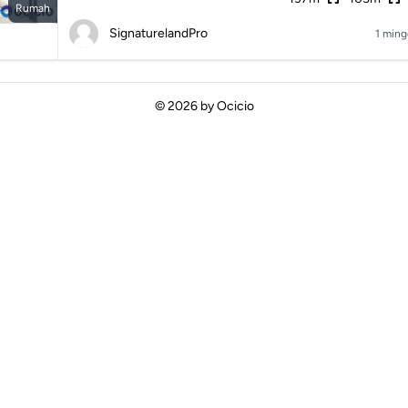
Rumah
SignaturelandPro
1 ming
© 2026 by
Ocicio