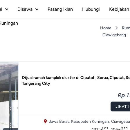
al
Disewa
Pasang Iklan
Hubungi
Kebijakan 
Kuningan
Home
Rum
Ciawigebang
Dijual rumah komplek cluster di Ciputat , Serua, Ciputat, S
Tangerang City
Rp 1.
LIHAT 
Jawa Barat,
Kabupaten Kuningan,
Ciawigeba
2
2
137m
105m