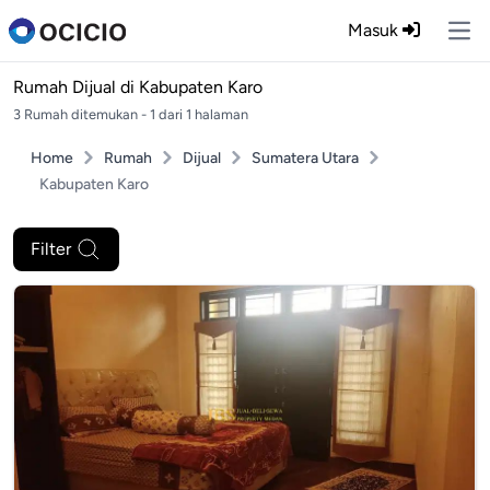
Masuk
Ope
Rumah Dijual di
Kabupaten Karo
3 Rumah ditemukan - 1 dari 1 halaman
Home
Rumah
Dijual
Sumatera Utara
Kabupaten Karo
Filter