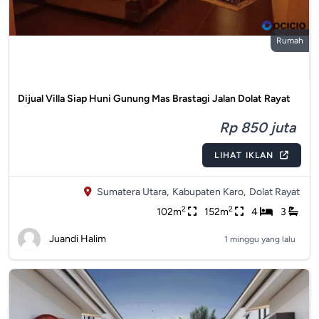
Rumah
Dijual Villa Siap Huni Gunung Mas Brastagi Jalan Dolat Rayat
Rp 850 juta
LIHAT IKLAN
Sumatera Utara,
Kabupaten Karo,
Dolat Rayat
2
2
102m
152m
4
3
Juandi Halim
1 minggu yang lalu