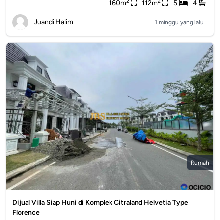
2
2
160m
112m
5
4
Juandi Halim
1 minggu yang lalu
Rumah
Dijual Villa Siap Huni di Komplek Citraland Helvetia Type
Florence