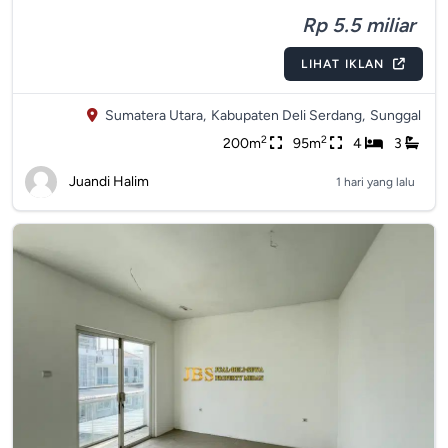
Rp 5.5 miliar
LIHAT IKLAN
Sumatera Utara,
Kabupaten Deli Serdang,
Sunggal
2
2
200m
95m
4
3
Juandi Halim
1 hari yang lalu