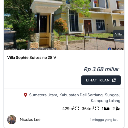
Villa
Villa Sophie Suites no 28 V
Rp 3.68 miliar
LIHAT IKLAN
Sumatera Utara,
Kabupaten Deli Serdang,
Sunggal,
Kampung Lalang
2
2
429m
364m
1
2
Nicolas Lee
1 minggu yang lalu