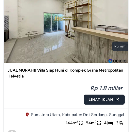
Rumah
JUAL MURAH!! Villa Siap Huni di Komplek Graha Metropolitan
Helvetia
Rp 1.8 miliar
LIHAT IKLAN
Sumatera Utara,
Kabupaten Deli Serdang,
Sunggal
2
2
144m
84m
4
3