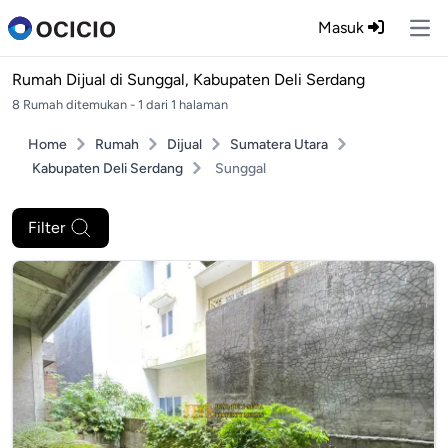
Masuk
Ope
Rumah Dijual di
Sunggal, Kabupaten Deli Serdang
8 Rumah ditemukan - 1 dari 1 halaman
Home
Rumah
Dijual
Sumatera Utara
Kabupaten Deli Serdang
Sunggal
Filter