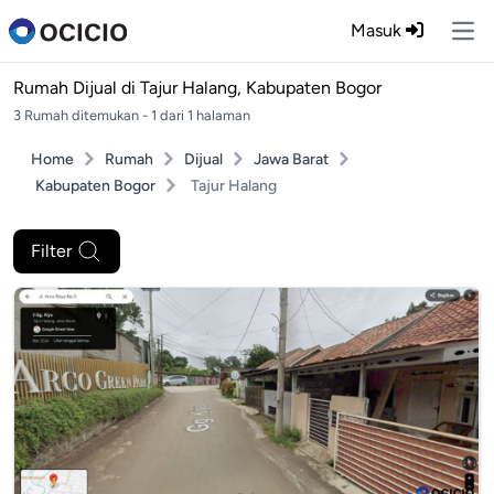
Masuk
Ope
Rumah Dijual di
Tajur Halang, Kabupaten Bogor
3 Rumah ditemukan - 1 dari 1 halaman
Home
Rumah
Dijual
Jawa Barat
Kabupaten Bogor
Tajur Halang
Filter