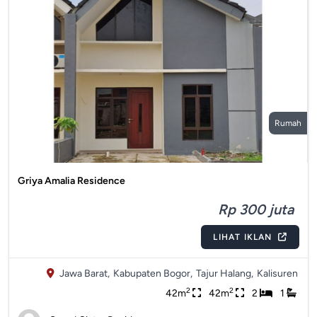
Rumah
Griya Amalia Residence
Rp 300 juta
LIHAT IKLAN
Jawa Barat,
Kabupaten Bogor,
Tajur Halang,
Kalisuren
2
2
42m
42m
2
1