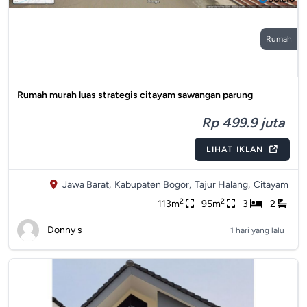
Rumah
Rumah murah luas strategis citayam sawangan parung
Rp 499.9 juta
LIHAT IKLAN
Jawa Barat,
Kabupaten Bogor,
Tajur Halang,
Citayam
2
2
113m
95m
3
2
Donny s
1 hari yang lalu