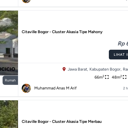
Citaville Bogor - Cluster Akasia Tipe Mahony
Rp 6
LIHAT 
Jawa Barat,
Kabupaten Bogor,
Ra
2
2
66m
48m
Rumah
Muhammad Anas M Arif
2 h
Citaville Bogor - Cluster Akasia Tipe Merbau