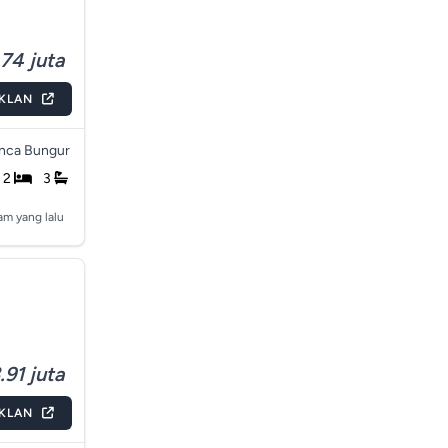
74 juta
IKLAN
nca Bungur
2
3
am yang lalu
91 juta
IKLAN