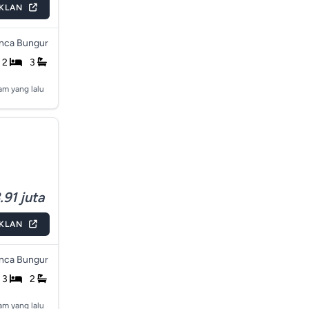
IKLAN
nca Bungur
2
3
jam yang lalu
91 juta
IKLAN
nca Bungur
3
2
jam yang lalu