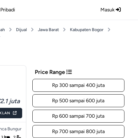
Pribadi
Masuk
ah
Dijual
Jawa Barat
Kabupaten Bogor
r
Price Range
Rp 300 sampai 400 juta
2.1 juta
Rp 500 sampai 600 juta
IKLAN
Rp 600 sampai 700 juta
nca Bungur
Rp 700 sampai 800 juta
3
2