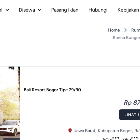
al
Disewa
Pasang Iklan
Hubungi
Kebijakan 
Home
Rum
Ranca Bungu
Bali Resort Bogor Tipe 79/90
Rp 87
LIHAT 
Jawa Barat,
Kabupaten Bogor,
Ra
2
2
90m
79m