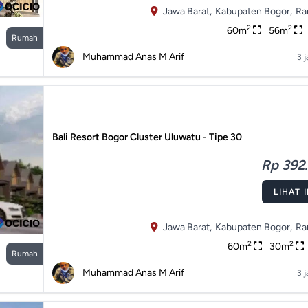
Jawa Barat,
Kabupaten Bogor,
Ra
2
2
60m
56m
Rumah
Muhammad Anas M Arif
3 j
Bali Resort Bogor Cluster Uluwatu - Tipe 30
Rp 392.
LIHAT 
Jawa Barat,
Kabupaten Bogor,
Ra
2
2
60m
30m
Rumah
Muhammad Anas M Arif
3 j