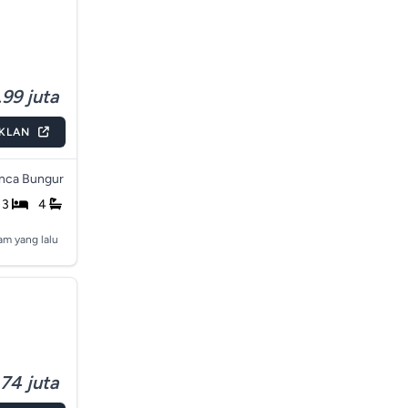
99 juta
IKLAN
nca Bungur
3
4
jam yang lalu
74 juta