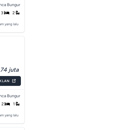
nca Bungur
3
2
am yang lalu
74 juta
IKLAN
nca Bungur
2
1
am yang lalu