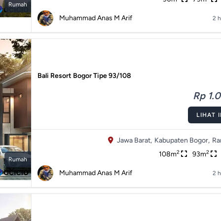
Rumah
Muhammad Anas M Arif
2 h
Bali Resort Bogor Tipe 93/108
Rp 1.0
LIHAT 
Jawa Barat,
Kabupaten Bogor,
Ra
2
2
108m
93m
Rumah
Muhammad Anas M Arif
2 h