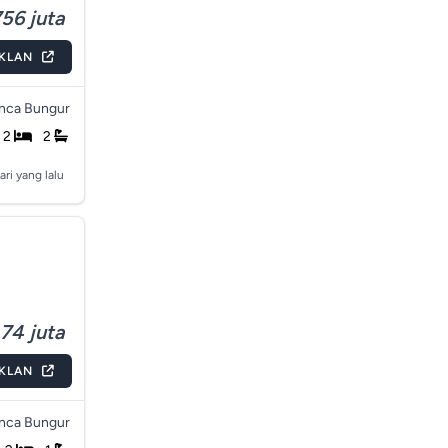
56 juta
IKLAN
nca Bungur
2
2
ari yang lalu
74 juta
IKLAN
nca Bungur