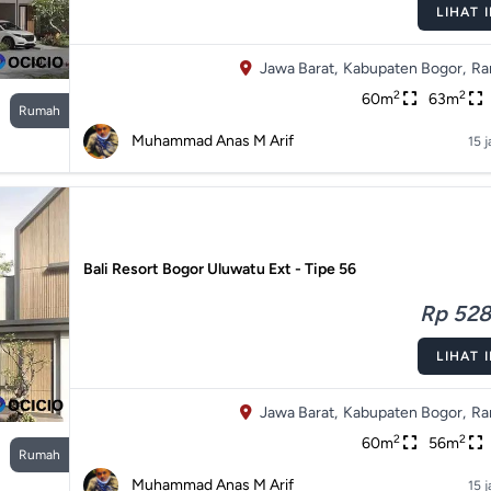
LIHAT 
Jawa Barat,
Kabupaten Bogor,
Ra
2
2
60m
63m
Rumah
Muhammad Anas M Arif
15 
Bali Resort Bogor Uluwatu Ext - Tipe 56
Rp 528.
LIHAT 
Jawa Barat,
Kabupaten Bogor,
Ra
2
2
60m
56m
Rumah
Muhammad Anas M Arif
15 