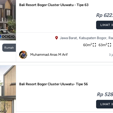
Bali Resort Bogor Cluster Uluwatu - Tipe 63
Rp 622.
LIHAT 
Jawa Barat,
Kabupaten Bogor,
Ra
2
2
60m
63m
Rumah
Muhammad Anas M Arif
3 j
Bali Resort Bogor Cluster Uluwatu- Tipe 56
Rp 528.
LIHAT 