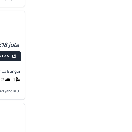
18 juta
IKLAN
nca Bungur
2
1
ari yang lalu