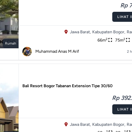
Rp 7
LIHAT 
Jawa Barat,
Kabupaten Bogor,
Ra
2
2
66m
75m
Rumah
Muhammad Anas M Arif
2 h
Bali Resort Bogor Tabanan Extension Tipe 30/60
Rp 392.
LIHAT 
Jawa Barat,
Kabupaten Bogor,
Ra
2
2