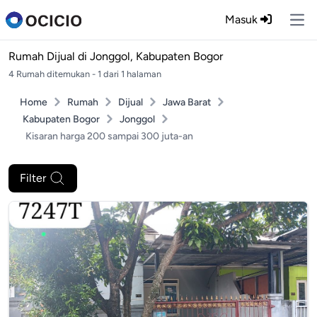
Masuk
Ope
Rumah Dijual di
Jonggol, Kabupaten Bogor
4 Rumah ditemukan - 1 dari 1 halaman
Home
Rumah
Dijual
Jawa Barat
Kabupaten Bogor
Jonggol
Kisaran harga 200 sampai 300 juta-an
Filter