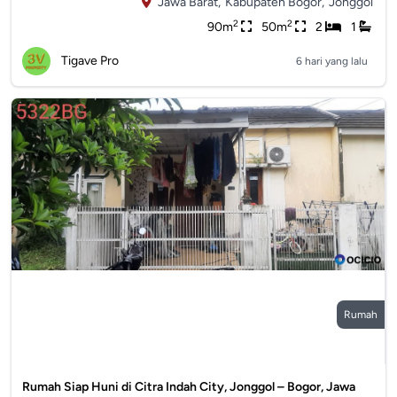
Jawa Barat,
Kabupaten Bogor,
Jonggol
2
2
90m
50m
2
1
Tigave Pro
6 hari yang lalu
Rumah
Rumah Siap Huni di Citra Indah City, Jonggol – Bogor, Jawa