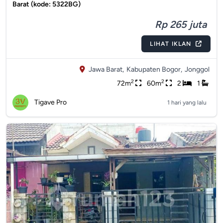
Barat (kode: 5322BG)
Rp 265 juta
LIHAT IKLAN
Jawa Barat,
Kabupaten Bogor,
Jonggol
2
2
72m
60m
2
1
Tigave Pro
1 hari yang lalu