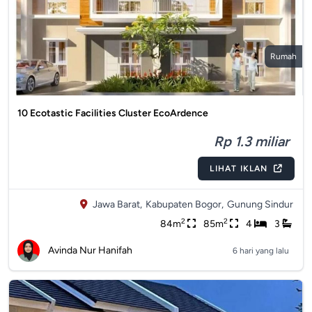
Rumah
10 Ecotastic Facilities Cluster EcoArdence
Rp 1.3 miliar
LIHAT IKLAN
Jawa Barat,
Kabupaten Bogor,
Gunung Sindur
2
2
84m
85m
4
3
Avinda Nur Hanifah
6 hari yang lalu