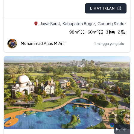
LIHAT IKLAN
Jawa Barat,
Kabupaten Bogor,
Gunung Sindur
2
2
98m
60m
3
2
Muhammad Anas M Arif
1 minggu yang lalu
Rumah