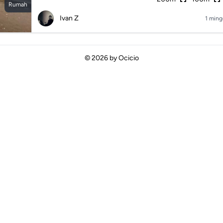
Rumah
Ivan Z
1 ming
© 2026 by
Ocicio