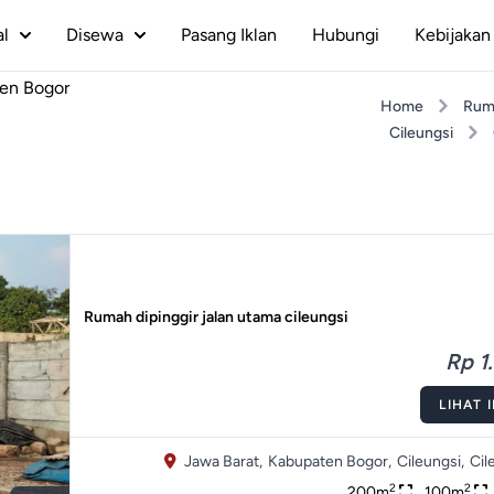
al
Disewa
Pasang Iklan
Hubungi
Kebijakan 
ten Bogor
Home
Rum
Cileungsi
Rumah dipinggir jalan utama cileungsi
Rp 1.
LIHAT 
Jawa Barat,
Kabupaten Bogor,
Cileungsi,
Cil
2
2
200m
100m