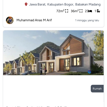
Jawa Barat,
Kabupaten Bogor,
Babakan Madang
2
2
72m
36m
2
1
Muhammad Anas M Arif
1 minggu yang lalu
Rumah