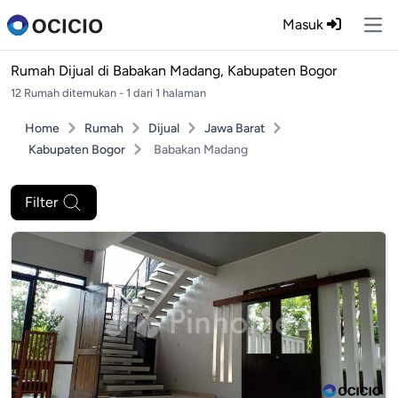
Masuk
Ope
Rumah Dijual di
Babakan Madang, Kabupaten Bogor
12 Rumah ditemukan - 1 dari 1 halaman
Home
Rumah
Dijual
Jawa Barat
Kabupaten Bogor
Babakan Madang
Filter