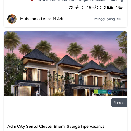
2
2
72m
45m
2
1
Muhammad Anas M Arif
1 minggu yang lalu
Rumah
Adhi City Sentul Cluster Bhumi Svarga Tipe Vasanta