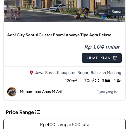
Rumah
Adhi City Sentul Cluster Bhumi Anvaya Tipe Agra Deluxe
Rp 1.04 miliar
LIHAT IKLAN
Jawa Barat,
Kabupaten Bogor,
Babakan Madang
2
2
120m
70m
3
2
Muhammad Anas M Arif
2 jam yang lalu
Price Range
Rp 400 sampai 500 juta