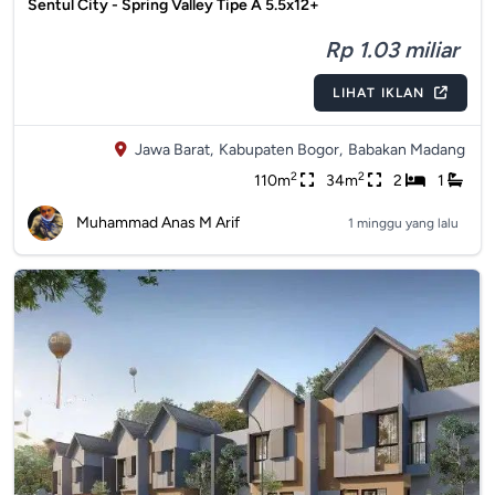
Sentul City - Spring Valley Tipe A 5.5x12+
Rp 1.03 miliar
LIHAT IKLAN
Jawa Barat,
Kabupaten Bogor,
Babakan Madang
2
2
110m
34m
2
1
Muhammad Anas M Arif
1 minggu yang lalu