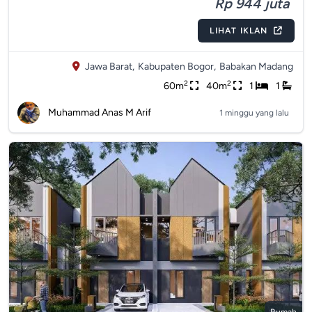
Rp 944 juta
LIHAT IKLAN
Jawa Barat,
Kabupaten Bogor,
Babakan Madang
2
2
60m
40m
1
1
Muhammad Anas M Arif
1 minggu yang lalu