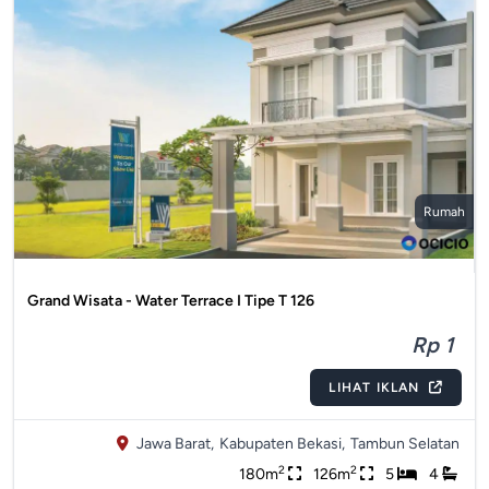
Rumah
Grand Wisata - Water Terrace I Tipe T 126
Rp 1
LIHAT IKLAN
Jawa Barat,
Kabupaten Bekasi,
Tambun Selatan
2
2
180m
126m
5
4