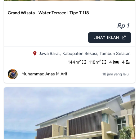
Grand Wisata - Water Terrace I Tipe T 118
Rp 1
LIHAT IKLAN
Jawa Barat,
Kabupaten Bekasi,
Tambun Selatan
2
2
144m
118m
4
4
Muhammad Anas M Arif
18 jam yang lalu