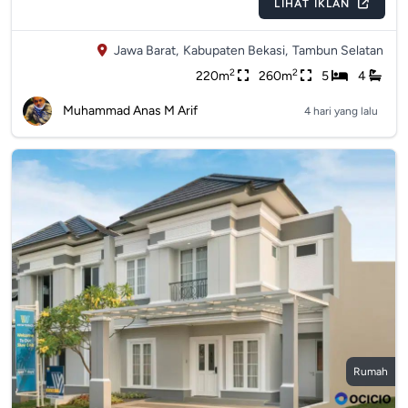
LIHAT IKLAN
Jawa Barat,
Kabupaten Bekasi,
Tambun Selatan
2
2
220m
260m
5
4
Muhammad Anas M Arif
4 hari yang lalu
Rumah