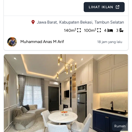
LIHAT IKLAN
Jawa Barat,
Kabupaten Bekasi,
Tambun Selatan
2
2
140m
100m
4
3
Muhammad Anas M Arif
18 jam yang lalu
Rumah