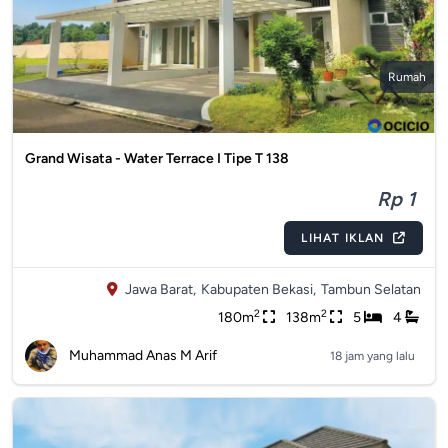
Rumah
Grand Wisata - Water Terrace I Tipe T 138
Rp 1
LIHAT IKLAN
Jawa Barat,
Kabupaten Bekasi,
Tambun Selatan
2
2
180m
138m
5
4
Muhammad Anas M Arif
18 jam yang lalu