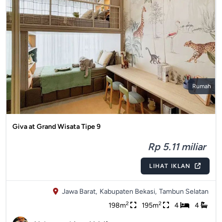
Rumah
Giva at Grand Wisata Tipe 9
Rp 5.11 miliar
LIHAT IKLAN
Jawa Barat,
Kabupaten Bekasi,
Tambun Selatan
2
2
198m
195m
4
4