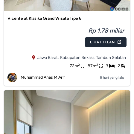
Vicente at Klasika Grand Wisata Tipe 6
Rp 1.78 miliar
LIHAT IKLAN
Jawa Barat,
Kabupaten Bekasi,
Tambun Selatan
2
2
72m
87m
3
2
Muhammad Anas M Arif
6 hari yang lalu