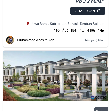
Rp 3.2 miliar
LIHAT IKLAN
Jawa Barat,
Kabupaten Bekasi,
Tambun Selatan
2
2
140m
154m
4
4
Muhammad Anas M Arif
6 hari yang lalu