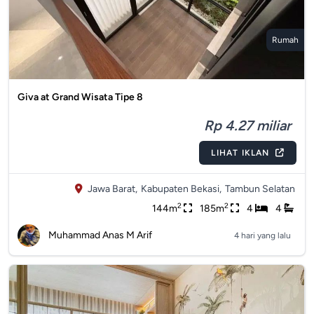
Rumah
Giva at Grand Wisata Tipe 8
Rp 4.27 miliar
LIHAT IKLAN
Jawa Barat,
Kabupaten Bekasi,
Tambun Selatan
2
2
144m
185m
4
4
Muhammad Anas M Arif
4 hari yang lalu