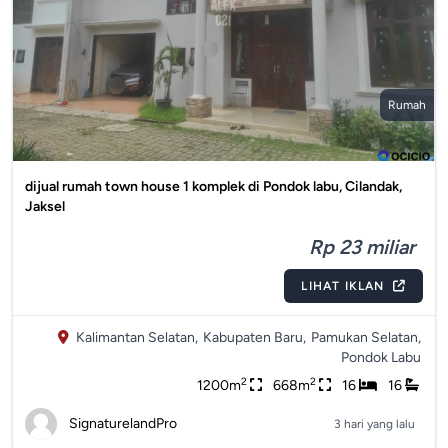
Rumah
dijual rumah town house 1 komplek di Pondok labu, Cilandak,
Jaksel
Rp 23 miliar
LIHAT IKLAN
Kalimantan Selatan,
Kabupaten Baru,
Pamukan Selatan,
Pondok Labu
2
2
1200m
668m
16
16
SignaturelandPro
3 hari yang lalu