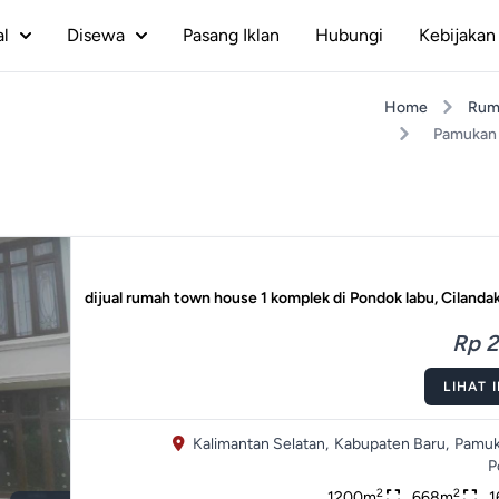
al
Disewa
Pasang Iklan
Hubungi
Kebijakan 
Home
Rum
Pamukan 
dijual rumah town house 1 komplek di Pondok labu, Cilandak
Rp 2
LIHAT 
Kalimantan Selatan,
Kabupaten Baru,
Pamuk
P
2
2
1200m
668m
1