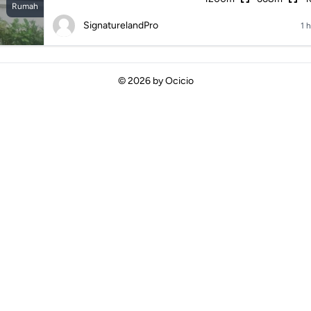
Rumah
SignaturelandPro
1 h
© 2026 by
Ocicio