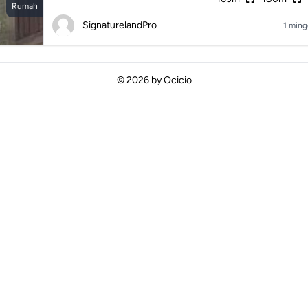
Rumah
SignaturelandPro
1 ming
© 2026 by
Ocicio