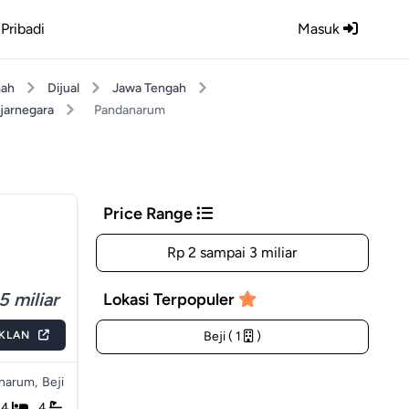
Pribadi
Masuk
ah
Dijual
Jawa Tengah
jarnegara
Pandanarum
Price Range
Rp 2 sampai 3 miliar
5 miliar
Lokasi Terpopuler
IKLAN
Beji ( 1
)
narum,
Beji
4
4