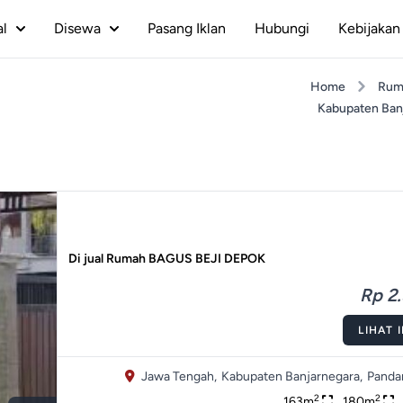
al
Disewa
Pasang Iklan
Hubungi
Kebijakan 
Home
Rum
Kabupaten Ban
Di jual Rumah BAGUS BEJI DEPOK
Rp 2.
LIHAT 
Jawa Tengah,
Kabupaten Banjarnegara,
Panda
2
2
163m
180m