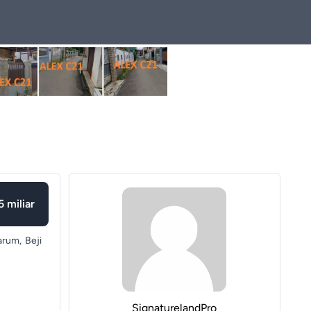
5 miliar
arum,
Beji
SignaturelandPro