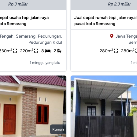
Rp 3 miliar
Rp 2.3 miliar
mpat usaha tepi jalan raya
Jual cepat rumah tepi jalan raya
ota Semarang
pusat kota Semarang
Tengah,
Semarang,
Pedurungan,
Jawa Tenga
Pedurungan Kidul
Sem
2
2
2
2
330m
220m
8
2
280m
280m
1 minggu yang lalu
1 m
Rumah