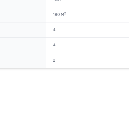
2
180 M
4
4
2