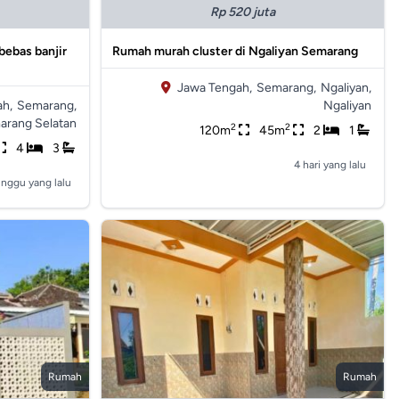
Rp 520 juta
 bebas banjir
Rumah murah cluster di Ngaliyan Semarang
Jawa Tengah,
Semarang,
Ngaliyan,
h,
Semarang,
Ngaliyan
arang Selatan
2
2
120m
45m
2
1
4
3
4 hari yang lalu
inggu yang lalu
Rumah
Rumah