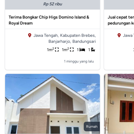
Rp 52 ribu
Terima Bongkar Chip Higs Domino Island &
Jual cepat te
Royal Dream
pedurungan k
Jawa Tengah,
Kabupaten Brebes,
Jawa 
Banjarharjo,
Bandungsari
2
2
1m
1m
1
1
1 minggu yang lalu
Rumah