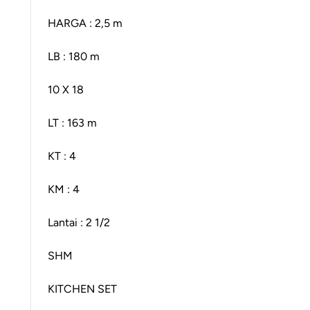
HARGA : 2,5 m
LB : 180 m
10 X 18
LT : 163 m
KT : 4
KM : 4
Lantai : 2 1/2
SHM
KITCHEN SET