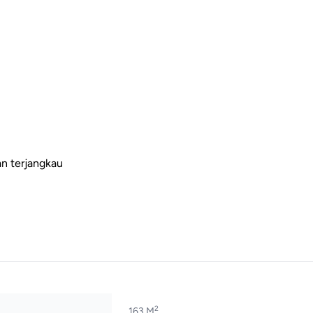
n terjangkau
2
163 M