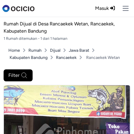
Masuk
Ope
Rumah Dijual di
Desa Rancaekek Wetan, Rancaekek,
Kabupaten Bandung
1 Rumah ditemukan - 1 dari 1 halaman
Home
Rumah
Dijual
Jawa Barat
Kabupaten Bandung
Rancaekek
Rancaekek Wetan
Filter