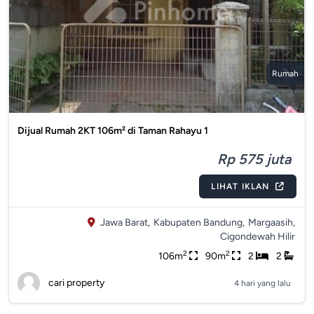
Rumah
Dijual Rumah 2KT 106m² di Taman Rahayu 1
Rp 575 juta
LIHAT IKLAN
Jawa Barat,
Kabupaten Bandung,
Margaasih,
Cigondewah Hilir
2
2
106m
90m
2
2
cari property
4 hari yang lalu