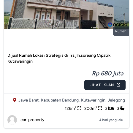
Rumah
Dijual Rumah Lokasi Strategis di Trs.jln.soreang Cipatik
Kutawaringin
Rp 680 juta
LIHAT IKLAN
Jawa Barat,
Kabupaten Bandung,
Kutawaringin,
Jelegong
2
2
126m
200m
3
3
cari property
4 hari yang lalu