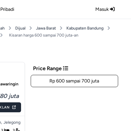
Pribadi
Masuk
ah
Dijual
Jawa Barat
Kabupaten Bandung
Kisaran harga 600 sampai 700 juta-an
Price Range
Rp 600 sampai 700 juta
utawaringin
80 juta
IKLAN
n,
Jelegong
3
3