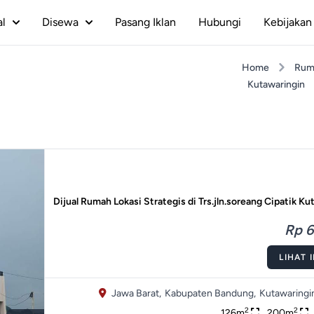
al
Disewa
Pasang Iklan
Hubungi
Kebijakan 
Home
Rum
Kutawaringin
Dijual Rumah Lokasi Strategis di Trs.jln.soreang Cipatik K
Rp 6
LIHAT 
Jawa Barat,
Kabupaten Bandung,
Kutawaringi
2
2
126m
200m