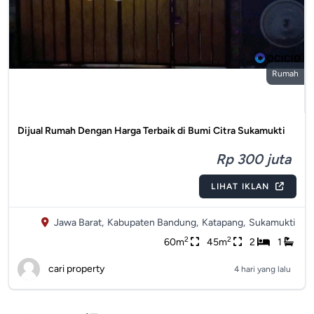
Rumah
Dijual Rumah Dengan Harga Terbaik di Bumi Citra Sukamukti
Rp 300 juta
LIHAT IKLAN
Jawa Barat,
Kabupaten Bandung,
Katapang,
Sukamukti
2
2
60m
45m
2
1
cari property
4 hari yang lalu