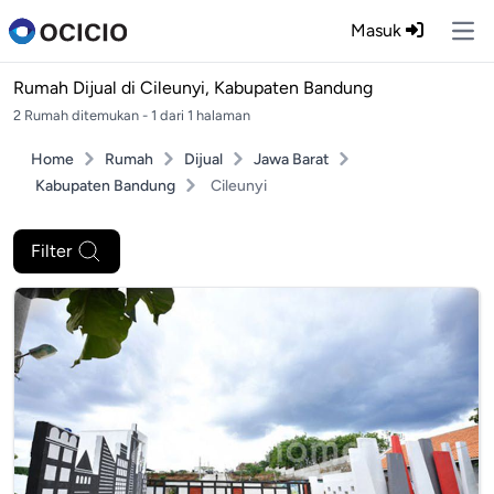
Masuk
Ope
Rumah Dijual di
Cileunyi, Kabupaten Bandung
2 Rumah ditemukan - 1 dari 1 halaman
Home
Rumah
Dijual
Jawa Barat
Kabupaten Bandung
Cileunyi
Filter