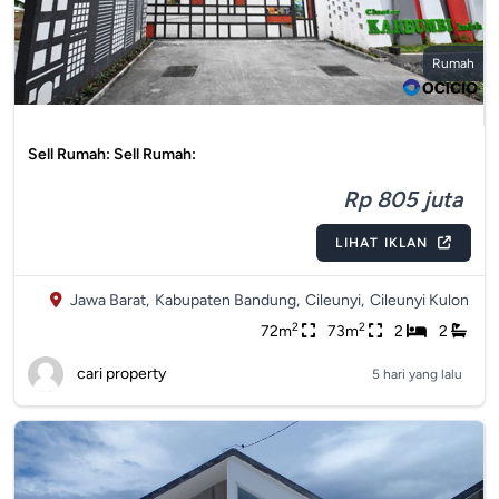
Rumah
Sell Rumah: Sell Rumah:
Rp 805 juta
LIHAT IKLAN
Jawa Barat,
Kabupaten Bandung,
Cileunyi,
Cileunyi Kulon
2
2
72m
73m
2
2
cari property
5 hari yang lalu