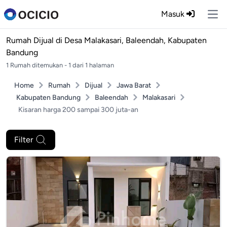
Masuk
Ope
Rumah Dijual di
Desa Malakasari, Baleendah, Kabupaten
Bandung
1 Rumah ditemukan - 1 dari 1 halaman
Home
Rumah
Dijual
Jawa Barat
Kabupaten Bandung
Baleendah
Malakasari
Kisaran harga 200 sampai 300 juta-an
Filter